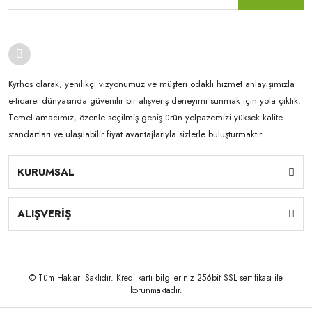
Kyrhos olarak, yenilikçi vizyonumuz ve müşteri odaklı hizmet anlayışımızla
e-ticaret dünyasında güvenilir bir alışveriş deneyimi sunmak için yola çıktık.
Temel amacımız, özenle seçilmiş geniş ürün yelpazemizi yüksek kalite
standartları ve ulaşılabilir fiyat avantajlarıyla sizlerle buluşturmaktır.
KURUMSAL
ALIŞVERİŞ
© Tüm Hakları Saklıdır. Kredi kartı bilgileriniz 256bit SSL sertifikası ile
korunmaktadır.