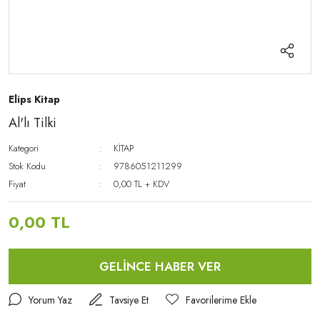
Elips Kitap
Al'lı Tilki
Kategori
KİTAP
Stok Kodu
9786051211299
Fiyat
0,00 TL + KDV
0,00 TL
GELİNCE HABER VER
Yorum Yaz
Tavsiye Et