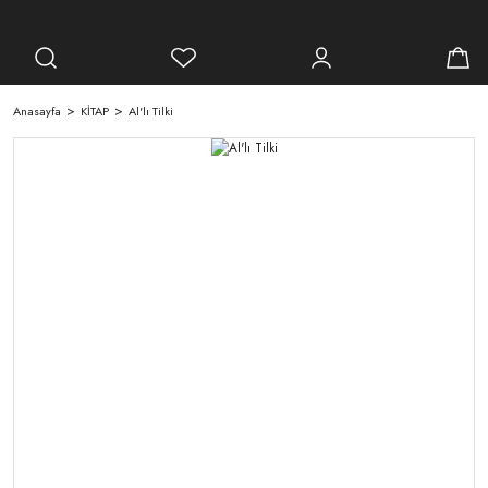
Anasayfa
KİTAP
Al'lı Tilki