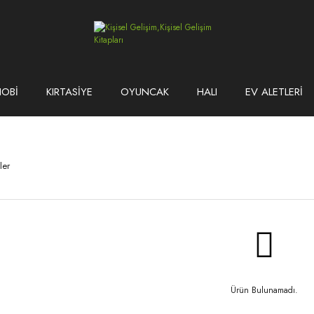
HOBİ
KIRTASİYE
OYUNCAK
HALI
EV ALETLERİ
ler
Ürün Bulunamadı.