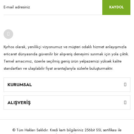
KAYDOL
Kyrhos olarak, yenilikçi vizyonumuz ve müşteri odaklı hizmet anlayışımızla
e-ticaret dünyasında güvenilir bir alışveriş deneyimi sunmak için yola çıktık.
Temel amacımız, özenle seçilmiş geniş ürün yelpazemizi yüksek kalite
standartları ve ulaşılabilir fiyat avantajlarıyla sizlerle buluşturmaktır.
KURUMSAL
ALIŞVERİŞ
© Tüm Hakları Saklıdır. Kredi kartı bilgileriniz 256bit SSL sertifikası ile