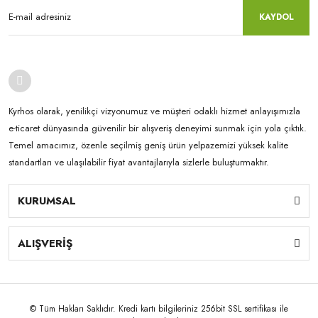
KAYDOL
Kyrhos olarak, yenilikçi vizyonumuz ve müşteri odaklı hizmet anlayışımızla
e-ticaret dünyasında güvenilir bir alışveriş deneyimi sunmak için yola çıktık.
Temel amacımız, özenle seçilmiş geniş ürün yelpazemizi yüksek kalite
standartları ve ulaşılabilir fiyat avantajlarıyla sizlerle buluşturmaktır.
KURUMSAL
ALIŞVERİŞ
© Tüm Hakları Saklıdır. Kredi kartı bilgileriniz 256bit SSL sertifikası ile