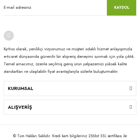
KAYDOL
Kyrhos olarak, yenilikçi vizyonumuz ve müşteri odaklı hizmet anlayışımızla
e-ticaret dünyasında güvenilir bir alışveriş deneyimi sunmak için yola çıktık.
Temel amacımız, özenle seçilmiş geniş ürün yelpazemizi yüksek kalite
standartları ve ulaşılabilir fiyat avantajlarıyla sizlerle buluşturmaktır.
KURUMSAL
ALIŞVERİŞ
© Tüm Hakları Saklıdır. Kredi kartı bilgileriniz 256bit SSL sertifikası ile