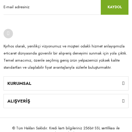
KAYDOL
Kyrhos olarak, yenilikçi vizyonumuz ve müşteri odaklı hizmet anlayışımızla
e-ticaret dünyasında güvenilir bir alışveriş deneyimi sunmak için yola çıktık.
Temel amacımız, özenle seçilmiş geniş ürün yelpazemizi yüksek kalite
standartları ve ulaşılabilir fiyat avantajlarıyla sizlerle buluşturmaktır.
KURUMSAL
ALIŞVERİŞ
© Tüm Hakları Saklıdır. Kredi kartı bilgileriniz 256bit SSL sertifikası ile