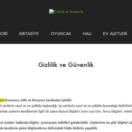
HOBİ
KIRTASİYE
OYUNCAK
HALI
EV ALETLERİ
Gizlilik ve Güvenlik
Şti.
firmamıza aittir ve firmamız tarafından işletilir.
el verilerin nasıl ve ne şekilde toplandığı, bu verilerin nasıl ve ne şekilde korunduğu belirtilmiş
iyle üyelerin kendileriyle ilgili bir takım kişisel bilgileri (isim-soy isim, firma bilgileri, tel
 ürünler hakkında bilgiler, promosyon teklifleri gönderebilir. Üyelerimiz bu gibi bilgileri
da kendisine gelen bilgilendirme iletisindeki linkle bildirim yapabilir.