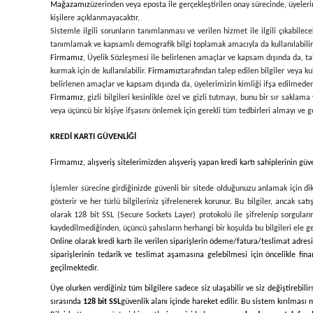
Mağazamız
üzerinden veya eposta ile gerçekleştirilen onay sürecinde, üyeler
kişilere açıklanmayacaktır.
Sistemle ilgili sorunların tanımlanması ve verilen hizmet ile ilgili çıkabilec
tanımlamak ve kapsamlı demografik bilgi toplamak amacıyla da kullanılabilir
Firmamız
, Üyelik Sözleşmesi ile belirlenen amaçlar ve kapsam dışında da, tale
kurmak için de kullanılabilir.
Firmamız
tarafından talep edilen bilgiler veya ku
belirlenen amaçlar ve kapsam dışında da, üyelerimizin kimliği ifşa edilmeden ç
Firmamız
, gizli bilgileri kesinlikle özel ve gizli tutmayı, bunu bir sır sak
veya üçüncü bir kişiye ifşasını önlemek için gerekli tüm tedbirleri almayı ve 
KREDİ KARTI GÜVENLİĞİ
Firmamız
, alışveriş sitelerimizden alışveriş yapan kredi kartı sahiplerinin gü
İşlemler sürecine girdiğinizde güvenli bir sitede olduğunuzu anlamak için dik
gösterir ve her türlü bilgileriniz şifrelenerek korunur. Bu bilgiler, ancak satı
olarak 128 bit SSL (Secure Sockets Layer) protokolü ile şifrelenip sorgulanmak
kaydedilmediğinden, üçüncü şahısların herhangi bir koşulda bu bilgileri ele g
Online olarak kredi kartı ile verilen siparişlerin ödeme/fatura/teslimat adresi 
siparişlerinin tedarik ve teslimat aşamasına gelebilmesi için öncelikle finan
geçilmektedir.
Üye olurken verdiğiniz tüm bilgilere sadece siz ulaşabilir ve siz değiştirebili
sırasında
128 bit SSL
güvenlik alanı içinde hareket edilir. Bu sistem kırılması