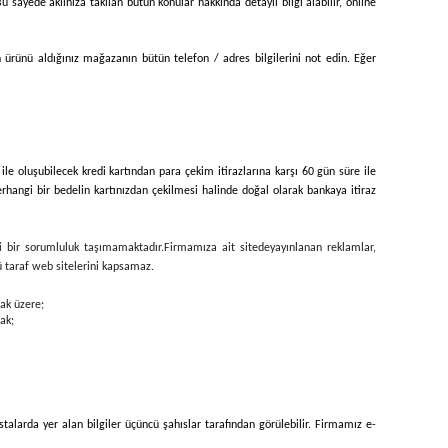
Bu sayede aklınıza takılan bütün konular hakkında detaylı bilgi alabilir, online
n ürünü aldığınız mağazanın bütün telefon / adres bilgilerini not edin. Eğer
 ile oluşubilecek kredi kartından para çekim itirazlarına karşı 60 gün süre ile
erhangi bir bedelin kartınızdan çekilmesi halinde doğal olarak bankaya itiraz
ngi bir sorumluluk taşımamaktadır.
Firmamıza ait sitede
yayınlanan reklamlar,
cü taraf web sitelerini kapsamaz.
mak üzere;
ak;
stalarda yer alan bilgiler üçüncü şahıslar tarafından görülebilir. Firmamız e-