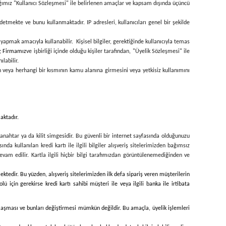
tığımız "Kullanıcı Sözleşmesi" ile belirlenen amaçlar ve kapsam dışında üçüncü
ydetmekte ve bunu kullanmaktadır. IP adresleri, kullanıcıları genel bir şekilde
yapmak amacıyla kullanabilir. Kişisel bilgiler, gerektiğinde kullanıcıyla temas
r;
Firmamız
ve işbirliği içinde olduğu kişiler tarafından, "Üyelik Sözleşmesi" ile
labilir.
ın veya herhangi bir kısmının kamu alanına girmesini veya yetkisiz kullanımını
aktadır.
 anahtar ya da kilit simgesidir. Bu güvenli bir internet sayfasında olduğunuzu
ında kullanılan kredi kartı ile ilgili bilgiler alışveriş sitelerimizden bağımsız
 devam edilir. Kartla ilgili hiçbir bilgi tarafımızdan görüntülenemediğinden ve
mektedir. Bu yüzden, alışveriş sitelerimizden ilk defa sipariş veren müşterilerin
ü için gerekirse kredi kartı sahibi müşteri ile veya ilgili banka ile irtibata
re ulaşması ve bunları değiştirmesi mümkün değildir. Bu amaçla, üyelik işlemleri