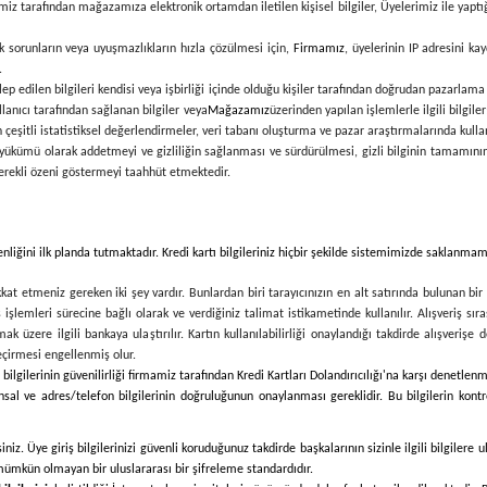
imiz tarafından mağazamıza elektronik ortamdan iletilen kişisel bilgiler, Üyelerimiz ile yap
ek sorunların veya uyuşmazlıkların hızla çözülmesi için,
Firmamız
, üyelerinin IP adresini ka
.
p edilen bilgileri kendisi veya işbirliği içinde olduğu kişiler tarafından doğrudan pazarlama 
llanıcı tarafından sağlanan bilgiler veya
Mağazamız
üzerinden yapılan işlemlerle ilgili bilgile
eşitli istatistiksel değerlendirmeler, veri tabanı oluşturma ve pazar araştırmalarında kullanı
lama yükümü olarak addetmeyi ve gizliliğin sağlanması ve sürdürülmesi, gizli bilginin tamamın
gerekli özeni göstermeyi taahhüt etmektedir.
venliğini ilk planda tutmaktadır. Kredi kartı bilgileriniz hiçbir şekilde sistemimizde saklanmam
kat etmeniz gereken iki şey vardır. Bunlardan biri tarayıcınızın en alt satırında bulunan bir
ş işlemleri sürecine bağlı olarak ve verdiğiniz talimat istikametinde kullanılır. Alışveriş sıras
 üzere ilgili bankaya ulaştırılır. Kartın kullanılabilirliği onaylandığı takdirde alışverişe
eçirmesi engellenmiş olur.
bilgilerinin güvenilirliği firmamiz tarafından Kredi Kartları Dolandırıcılığı'na karşı denetlen
sal ve adres/telefon bilgilerinin doğruluğunun onaylanması gereklidir. Bu bilgilerin kontrol
rsiniz. Üye giriş bilgilerinizi güvenli koruduğunuz takdirde başkalarının sizinle ilgili bilgile
 mümkün olmayan bir uluslararası bir şifreleme standardıdır.