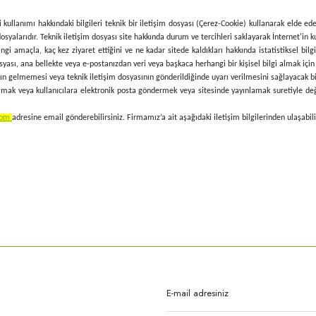
kullanımı hakkındaki bilgileri teknik bir iletişim dosyası (Çerez-Cookie) kullanarak elde ed
syalarıdır. Teknik iletişim dosyası site hakkında durum ve tercihleri saklayarak İnternet'in ku
 hangi amaçla, kaç kez ziyaret ettiğini ve ne kadar sitede kaldıkları hakkında istatistiksel bi
syası, ana bellekte veya e-postanızdan veri veya başkaca herhangi bir kişisel bilgi almak için
nın gelmemesi veya teknik iletişim dosyasının gönderildiğinde uyarı verilmesini sağlayacak biç
mak veya kullanıcılara elektronik posta göndermek veya sitesinde yayınlamak suretiyle değişti
com
adresine email gönderebilirsiniz. Firmamız’a ait aşağıdaki iletişim bilgilerinden ulaşabili