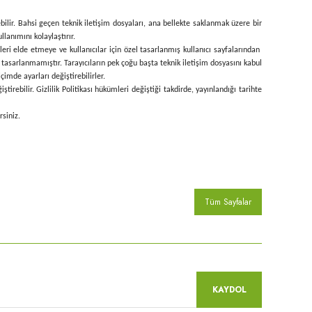
ebilir. Bahsi geçen teknik iletişim dosyaları, ana bellekte saklanmak üzere bir
llanımını kolaylaştırır.
lgileri elde etmeye ve kullanıcılar için özel tasarlanmış kullanıcı sayfalarından
 tasarlanmamıştır. Tarayıcıların pek çoğu başta teknik iletişim dosyasını kabul
imde ayarları değiştirebilirler.
rebilir. Gizlilik Politikası hükümleri değiştiği takdirde, yayınlandığı tarihte
rsiniz.
Tüm Sayfalar
KAYDOL