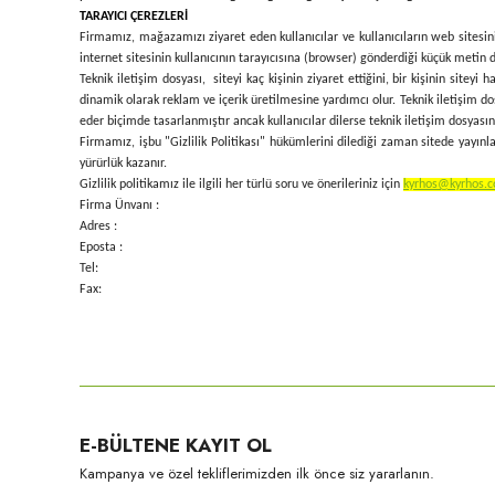
TARAYICI ÇEREZLERİ
Firmamız, mağazamızı ziyaret eden kullanıcılar ve kullanıcıların web sitesini 
internet sitesinin kullanıcının tarayıcısına (browser) gönderdiği küçük metin do
Teknik iletişim dosyası, siteyi kaç kişinin ziyaret ettiğini, bir kişinin siteyi
dinamik olarak reklam ve içerik üretilmesine yardımcı olur. Teknik iletişim do
eder biçimde tasarlanmıştır ancak kullanıcılar dilerse teknik iletişim dosyası
Firmamız, işbu "Gizlilik Politikası" hükümlerini dilediği zaman sitede yayınla
yürürlük kazanır.
Gizlilik politikamız ile ilgili her türlü soru ve önerileriniz için
kyrhos@kyrhos.
Firma Ünvanı :
Adres :
Eposta :
Tel:
Fax:
E-BÜLTENE KAYIT OL
Kampanya ve özel tekliflerimizden ilk önce siz yararlanın.