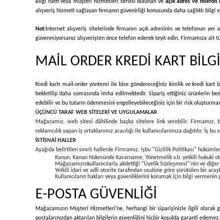
Bilgi hattı veya müşteri hizmetleri servisi bulunan ve
açık adres ve telefon b
alışveriş hizmeti sağlayan firmanın güvenirliği konusunda daha sağlıklı bilgi ed
Not:
İnternet alışveriş sitelerinde firmanın açık adresinin ve telefonun yer
güvenmiyorsanız alışverişten önce telefon ederek teyit edin. Firmamıza ait tüm
MAİL ORDER KREDİ KART BİLG
Kredi kartı mail-order yöntemi ile bize göndereceğiniz kimlik ve kredi kart bi
bekletilip daha sonrasında imha edilmektedir. Sipariş ettiğiniz ürünlerin be
edebilir ve bu tutarın ödenmesini engelleyebileceğiniz için bir risk oluşturma
ÜÇÜNCÜ TARAF WEB SİTELERİ VE UYGULAMALAR
Mağazamız, web sitesi dâhilinde başka sitelere link verebilir. Firmamız, bu 
reklamcılık yapan iş ortaklarımız aracılığı ile kullanıcılarımıza dağıtılır. İş 
İSTİSNAİ HALLER
Aşağıda belirtilen sınırlı hallerde Firmamız, işbu "Gizlilik Politikası" hükümler
Kanun, Kanun Hükmünde Kararname, Yönetmelik v.b. yetkili hukuki otori
Mağazamızınkullanıcılarla akdettiği "Üyelik Sözleşmesi"'nin ve diğe
Yetkili idari ve adli otorite tarafından usulüne göre yürütülen bir ara
Kullanıcıların hakları veya güvenliklerini korumak için bilgi vermenin 
E-POSTA GÜVENLİĞİ
Mağazamızın Müşteri Hizmetleri’ne, herhangi bir siparişinizle ilgili olarak g
postalarınızdan aktarılan bilgilerin güvenliğini hiçbir koşulda garanti edemez.