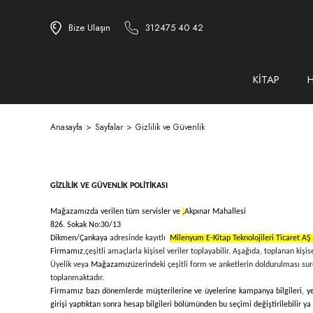
Bize Ulaşın
312475 40 42
KİTAP
Anasayfa
Sayfalar
Gizlilik ve Güvenlik
GİZLİLİK VE GÜVENLİK POLİTİKASI
Mağazamızda verilen tüm servisler ve
,
Akpınar Mahallesi
826. Sokak No:30/13
Dikmen/Çankaya
adresinde kayıtlı
Milenyum E-Kitap Teknolojileri Ticaret AŞ 
Firmamız,
çeşitli amaçlarla kişisel veriler toplayabilir. Aşağıda, toplanan kişis
Üyelik veya
Mağazamız
üzerindeki çeşitli form ve anketlerin doldurulması suret
toplanmaktadır.
Firmamız bazı dönemlerde müşterilerine ve üyelerine kampanya bilgileri, yeni
girişi yaptıktan sonra hesap bilgileri bölümünden bu seçimi değiştirilebilir ya 