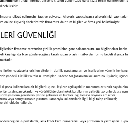
ilgilerinin
belirtildiği İnternet alışveriş siteleri günümüzde daha fazla tercih edilmektedir. 
inebilirsiniz.
 almasına dikkat edilmesini tavsiye ediyoruz. Alışveriş yapacaksanız alışverişinizi yapmada
 online alışveriş sitelerimizde firmamıza dair tüm bilgiler ve firma yeri belirtilmiştir.
İLERİ GÜVENLİĞİ
lgileriniz firmamız tarafından gizlilik prensibine göre saklanacaktır. Bu bilgiler olası banka
deli karşılığında bize göndereceğiniz tarafınızdan onaylı mail-order formu bedeli dışında h
maktadır.
linkler vasıtasıyla erişilen sitelerin gizlilik uygulamaları ve içeriklerine yönelik herha
bu sözleşmedeki Gizlilik Politikası Prensipleri, sadece Mağazamızın kullanımına ilişkindir, üçün
i dışında kullanıcılara ait bilgileri üçüncü kişilere açıklayabilir. Bu durumlar sınırlı sayıda ol
te tarafından çıkarılan ve yürürlülükte olan hukuk kurallarının getirdiği zorunluluklara uym
r sözleşmelerin gereklerini yerine getirmek ve bunları uygulamaya koymak amacıyla;
ştırma veya soruşturmanın yürütümü amacıyla kullanıcılarla ilgili bilgi talep edilmesi;
gerekli olduğu hallerdir.
öndereceğiniz e-postalarda, asla kredi kartı numaranızı veya şifrelerinizi yazmayınız. E-po