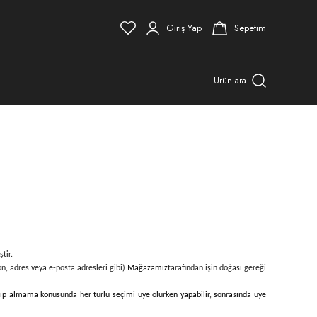
Giriş Yap
Sepetim
Ürün ara
tir.
efon, adres veya e-posta adresleri gibi)
Mağazamız
tarafından işin doğası gereği
 alıp almama konusunda her türlü seçimi üye olurken yapabilir, sonrasında üye