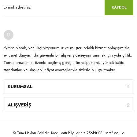
KAYDOL
Kyrhos olarak, yenilikçi vizyonumuz ve müşteri odaklı hizmet anlayışımızla
e-ticaret dünyasında güvenilir bir alışveriş deneyimi sunmak için yola çıktık.
Temel amacımız, özenle seçilmiş geniş ürün yelpazemizi yüksek kalite
standartları ve ulaşılabilir fiyat avantajlarıyla sizlerle buluşturmaktır.
KURUMSAL
ALIŞVERİŞ
© Tüm Hakları Saklıdır. Kredi kartı bilgileriniz 256bit SSL sertifikası ile