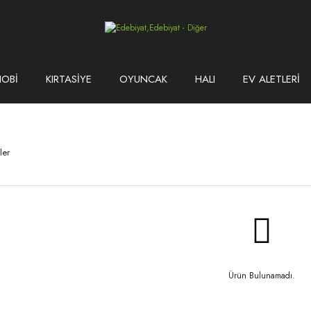
HOBİ
KIRTASİYE
OYUNCAK
HALI
EV ALETLERİ
ler
Ürün Bulunamadı.