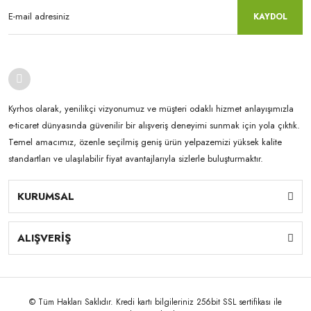
KAYDOL
Kyrhos olarak, yenilikçi vizyonumuz ve müşteri odaklı hizmet anlayışımızla
e-ticaret dünyasında güvenilir bir alışveriş deneyimi sunmak için yola çıktık.
Temel amacımız, özenle seçilmiş geniş ürün yelpazemizi yüksek kalite
standartları ve ulaşılabilir fiyat avantajlarıyla sizlerle buluşturmaktır.
KURUMSAL
ALIŞVERİŞ
© Tüm Hakları Saklıdır. Kredi kartı bilgileriniz 256bit SSL sertifikası ile