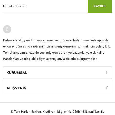
KAYDOL
Kyrhos olarak, yenilikçi vizyonumuz ve müşteri odaklı hizmet anlayışımızla
e-ticaret dünyasında güvenilir bir alışveriş deneyimi sunmak için yola çıktık.
Temel amacımız, özenle seçilmiş geniş ürün yelpazemizi yüksek kalite
standartları ve ulaşılabilir fiyat avantajlarıyla sizlerle buluşturmaktır.
KURUMSAL
ALIŞVERİŞ
© Tüm Hakları Saklıdır. Kredi kartı bilgileriniz 256bit SSL sertifikası ile