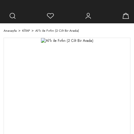
Anasayfa
KİTAP
Al'lı ile Fırfırı (2 Cilt Bir Arada)