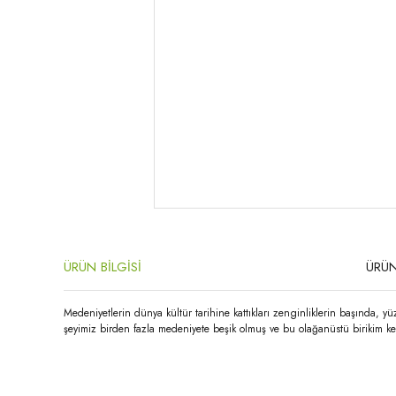
ÜRÜN BİLGİSİ
ÜRÜN
Medeniyetlerin dünya kültür tarihine kattıkları zenginliklerin başında, y
şeyimiz birden fazla medeniyete beşik olmuş ve bu olağanüstü birikim ke
Bu ürünün fiyat bilgisi, resim, ürün açıklamalarında ve diğer konula
Görüş ve önerileriniz için teşekkür ederiz.