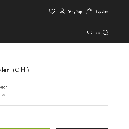
Giriş Yap
Sepetim
Ürün ara
ri (Ciltli)
2598
KDV