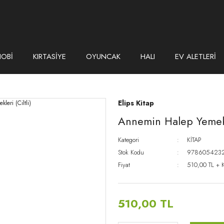
HOBİ
KIRTASİYE
OYUNCAK
HALI
EV ALETLERİ
Elips Kitap
Annemin Halep Yemekle
Kategori
KİTAP
Stok Kodu
978605423
Fiyat
510,00 TL + 
510,00 TL