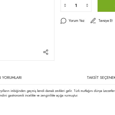
Yorum Yaz
Tavsiye Et
 YORUMLARI
TAKSİT SEÇENEK
üzyılların imbiğinden geçmiş kendi damak zevkleri gelir. Türk mutfağını dünya Lezzetler
ndini gastronomik incelikte ve zenginlikte açığa vurmuştur.
rda yetersiz gördüğünüz noktaları öneri formunu kullanarak tarafımıza iletebilirsi