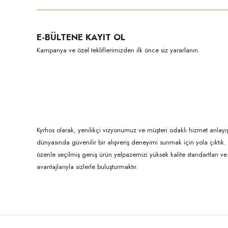
Ürün resmi kalitesiz, bozuk veya görüntülenemiyor.
E-BÜLTENE KAYIT OL
Ürün açıklamasında eksik bilgiler bulunuyor.
Kampanya ve özel tekliflerimizden ilk önce siz yararlanın.
Ürün bilgilerinde hatalar bulunuyor.
Ürün fiyatı diğer sitelerden daha pahalı.
Bu ürüne benzer farklı alternatifler olmalı.
Kyrhos olarak, yenilikçi vizyonumuz ve müşteri odaklı hizmet anlayış
dünyasında güvenilir bir alışveriş deneyimi sunmak için yola çıktı
özenle seçilmiş geniş ürün yelpazemizi yüksek kalite standartları ve ul
avantajlarıyla sizlerle buluşturmaktır.