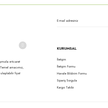
Bu ürüne ilk yorumu siz yapın!
Yorum Yaz
KURUMSAL
İletişim
ımızla e-ticaret
İletişim Formu
k. Temel amacımız,
Gönder
aşılabilir fiyat
Havale Bildirim Formu
Sipariş Sorgula
Kargo Takibi