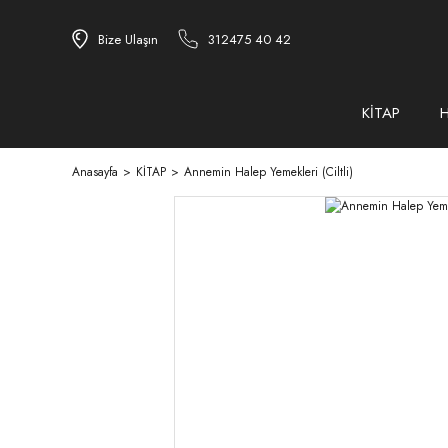
Bize Ulaşın
312475 40 42
KİTAP
Anasayfa
KİTAP
Annemin Halep Yemekleri (Ciltli)