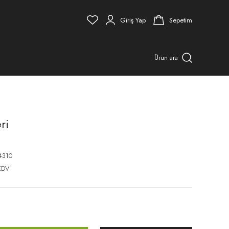
Giriş Yap
Sepetim
Ürün ara
ri
4310
KDV