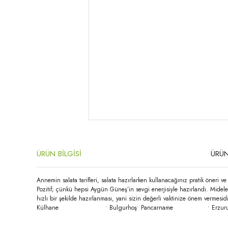
ÜRÜN BİLGİSİ
ÜRÜN
Annemin salata tarifleri, salata hazırlarken kullanacağınız pratik öneri v
Pozitif; çünkü hepsi Aygün Güneş’in sevgi enerjisiyle hazırlandı. Mideler
hızlı bir şekilde hazırlanması, yani sizin değerli vaktinize önem v
Külhane • Bulgurhoş• Pancarname • Erzurum Sala