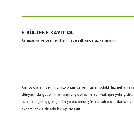
Bu ürünün fiyat bilgisi, resim, ürün açıklamalarında ve diğer konula
Görüş ve önerileriniz için teşekkür ederiz.
Ürün resmi kalitesiz, bozuk veya görüntülenemiyor.
E-BÜLTENE KAYIT OL
Ürün açıklamasında eksik bilgiler bulunuyor.
Kampanya ve özel tekliflerimizden ilk önce siz yararlanın.
Ürün bilgilerinde hatalar bulunuyor.
Ürün fiyatı diğer sitelerden daha pahalı.
Bu ürüne benzer farklı alternatifler olmalı.
Kyrhos olarak, yenilikçi vizyonumuz ve müşteri odaklı hizmet anlayış
dünyasında güvenilir bir alışveriş deneyimi sunmak için yola çıktı
özenle seçilmiş geniş ürün yelpazemizi yüksek kalite standartları ve ul
avantajlarıyla sizlerle buluşturmaktır.