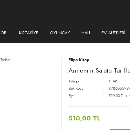
HOBİ
KIRTASİYE
OYUNCAK
HALI
EV ALETLERİ
Elips Kitap
Annemin Salata Tarifle
Kategori
KİTAP
Stok Kodu
978605599
Fiyat
510,00 TL + 
510,00 TL