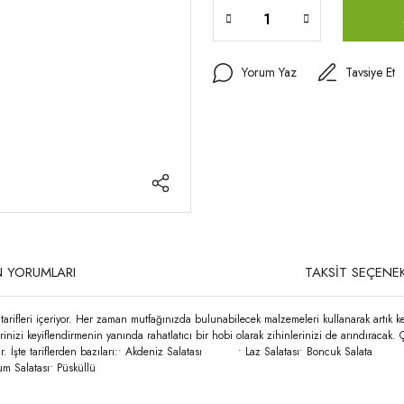
Yorum Yaz
Tavsiye Et
 YORUMLARI
TAKSİT SEÇENEK
e tarifleri içeriyor. Her zaman mutfağınızda bulunabilecek malzemeleri kullanarak artık ke
inizi keyiflendirmenin yanında rahatlatıcı bir hobi olarak zihinlerinizi de arındıraca
ermesidir. İşte tariflerden bazıları:• Akdeniz Salatası • Laz Salatası• Boncuk S
tası• Püsküllü