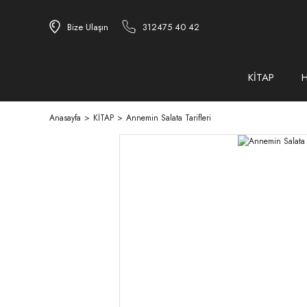
Bize Ulaşın
312475 40 42
KİTAP
Anasayfa
KİTAP
Annemin Salata Tarifleri