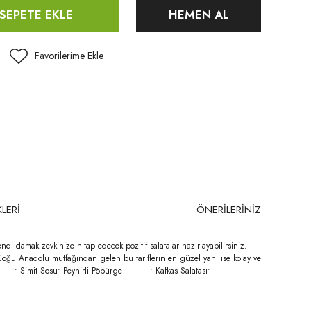
SEPETE EKLE
HEMEN AL
LERİ
ÖNERİLERİNİZ
ndi damak zevkinize hitap edecek pozitif salatalar hazırlayabilirsiniz.
k. Çoğu Anadolu mutfağından gelen bu tariflerin en güzel yanı ise kolay ve
alata • Simit Sosu• Peynirli Pöpürge • Kafkas Salatası•