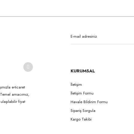
rda yetersiz gördüğünüz noktaları öneri formunu kullanarak tarafımıza iletebilirsi
Bu ürüne ilk yorumu siz yapın!
Yorum Yaz
KURUMSAL
İletişim
ımızla e-ticaret
İletişim Formu
k. Temel amacımız,
Gönder
aşılabilir fiyat
Havale Bildirim Formu
Sipariş Sorgula
Kargo Takibi