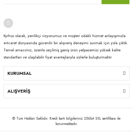
Kyrhos olarak, yenilikçi vizyonumuz ve müşteri odaklı hizmet anlayışımızla
e-ticaret dünyasında güvenilir bir alışveriş deneyimi sunmak için yola çıktık.
Temel amacımız, özenle seçilmiş geniş ürün yelpazemizi yüksek kalite
standartları ve ulaşılabilir fiyat avantajlarıyla sizlerle buluşturmaktır.
KURUMSAL
ALIŞVERİŞ
© Tüm Hakları Saklıdır. Kredi kartı bilgileriniz 256bit SSL sertifikası ile
korunmaktadır.