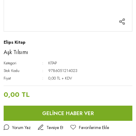
Elips Kitap
Aşk Tılsımı
Kategori
KİTAP
Stok Kodu
9786051214023
Fiyat
0,00 TL + KDV
0,00 TL
GELİNCE HABER VER
Yorum Yaz
Tavsiye Et