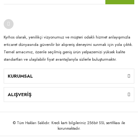
Kyrhos olarak, yenilikçi vizyonumuz ve müşteri odaklı hizmet anlayışımızla
e-ticaret dünyasında güvenilir bir alışveriş deneyimi sunmak için yola çıktık.
Temel amacımız, özenle seçilmiş geniş ürün yelpazemizi yüksek kalite
standartları ve ulaşılabilir fiyat avantajlarıyla sizlerle buluşturmaktır.
KURUMSAL
ALIŞVERİŞ
© Tüm Hakları Saklıdır. Kredi kartı bilgileriniz 256bit SSL sertifikası ile
korunmaktadır.