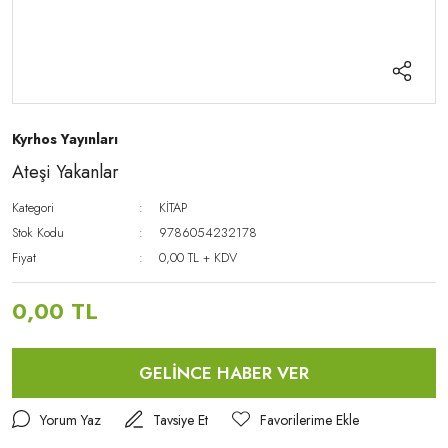
Kyrhos Yayınları
Ateşi Yakanlar
Kategori
KİTAP
Stok Kodu
9786054232178
Fiyat
0,00 TL + KDV
0,00 TL
GELİNCE HABER VER
Yorum Yaz
Tavsiye Et