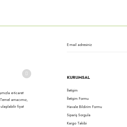
rda yetersiz gördüğünüz noktaları öneri formunu kullanarak tarafımıza iletebilirsi
Bu ürüne ilk yorumu siz yapın!
Yorum Yaz
KURUMSAL
İletişim
ımızla e-ticaret
İletişim Formu
k. Temel amacımız,
Gönder
aşılabilir fiyat
Havale Bildirim Formu
Sipariş Sorgula
Kargo Takibi