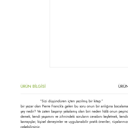
ÜRÜN BİLGİSİ
ÜRÜN
“Sizi düşündüren içten yazılmış bir kitap.” Happinez Potan
bir yazar olan Pierre Franck’a gelen bu soru onun bir anlığına bocalamas
şey nedir? Ve zaten başarıyı yakalamış olan biri neden hâlâ onun peşinde
demek; kendi yaşamını ve zihnindeki soruların cevabını keşfetmek, kendini
kavrayışlar, kişisel deneyimler ve uygulanabilir pratik öneriler; rüyaların
çekebilirsiniz.