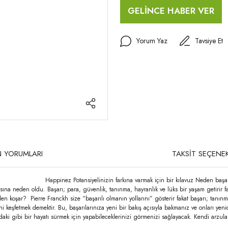
GELİNCE HABER VER
Yorum Yaz
Tavsiye Et
 YORUMLARI
TAKSİT SEÇENEK
siyelinizin farkına varmak için bir kılavuz Neden başarılı olmak istiyo
ına neden oldu. Başarı; para, güvenlik, tanınma, hayranlık ve lüks bir yaşam getirir f
n koşar? Pierre Franckh size “başarılı olmanın yollarını” gösterir fakat başarı; tanınm
 keşfetmek demektir. Bu, başarılarınıza yeni bir bakış açısıyla bakmanız ve onları yeni
ızdaki gibi bir hayatı sürmek için yapabileceklerinizi görmenizi sağlayacak. Kendi arzula