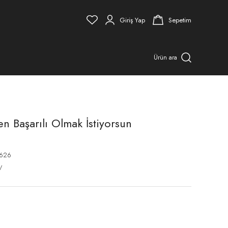
Giriş Yap
Sepetim
Ürün ara
en Başarılı Olmak İstiyorsun
626
V