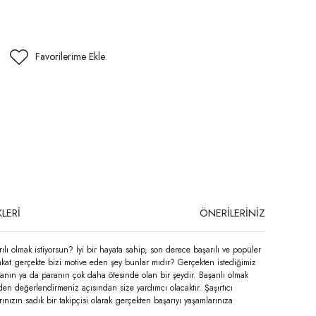
LERİ
ÖNERİLERİNİZ
rsun? İyi bir hayata sahip, son derece başarılı ve popüler
akat gerçekte bizi motive eden şey bunlar mıdır? Gerçekten istediğimiz
anın ya da paranın çok daha ötesinde olan bir şeydir. Başarılı olmak
den değerlendirmeniz açısından size yardımcı olacaktır. Şaşırtıcı
rınızın sadık bir takipçisi olarak gerçekten başarıyı yaşamlarınıza