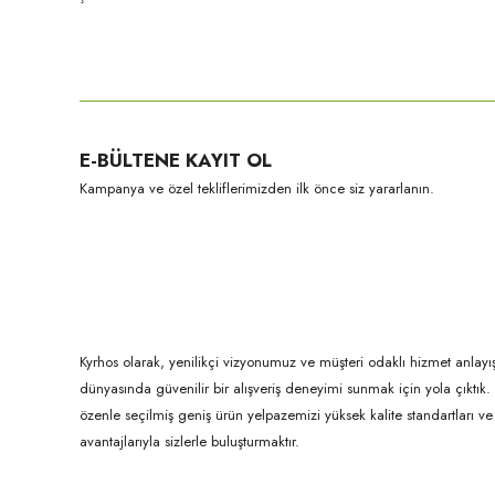
Bu ürünün fiyat bilgisi, resim, ürün açıklamalarında ve diğer konula
Görüş ve önerileriniz için teşekkür ederiz.
Ürün resmi kalitesiz, bozuk veya görüntülenemiyor.
E-BÜLTENE KAYIT OL
Ürün açıklamasında eksik bilgiler bulunuyor.
Kampanya ve özel tekliflerimizden ilk önce siz yararlanın.
Ürün bilgilerinde hatalar bulunuyor.
Ürün fiyatı diğer sitelerden daha pahalı.
Bu ürüne benzer farklı alternatifler olmalı.
Kyrhos olarak, yenilikçi vizyonumuz ve müşteri odaklı hizmet anlayış
dünyasında güvenilir bir alışveriş deneyimi sunmak için yola çıktı
özenle seçilmiş geniş ürün yelpazemizi yüksek kalite standartları ve ul
avantajlarıyla sizlerle buluşturmaktır.