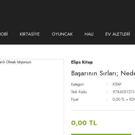
HOBİ
KIRTASİYE
OYUNCAK
HALI
EV ALETLERİ
Elips Kitap
Başarının Sırları; Ned
Kategori
KİTAP
Stok Kodu
9786051211
Fiyat
0,00 TL + KD
0,00 TL