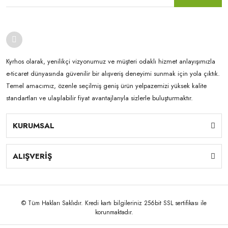
Kyrhos olarak, yenilikçi vizyonumuz ve müşteri odaklı hizmet anlayışımızla
e-ticaret dünyasında güvenilir bir alışveriş deneyimi sunmak için yola çıktık.
Temel amacımız, özenle seçilmiş geniş ürün yelpazemizi yüksek kalite
standartları ve ulaşılabilir fiyat avantajlarıyla sizlerle buluşturmaktır.
KURUMSAL
ALIŞVERİŞ
© Tüm Hakları Saklıdır. Kredi kartı bilgileriniz 256bit SSL sertifikası ile
korunmaktadır.