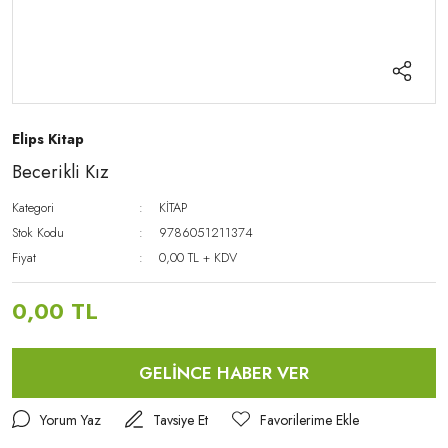
Elips Kitap
Becerikli Kız
Kategori
KİTAP
Stok Kodu
9786051211374
Fiyat
0,00 TL + KDV
0,00 TL
GELİNCE HABER VER
Yorum Yaz
Tavsiye Et