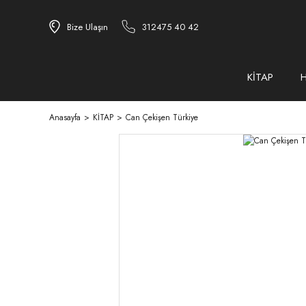
Bize Ulaşın
312475 40 42
KİTAP
Anasayfa
KİTAP
Can Çekişen Türkiye