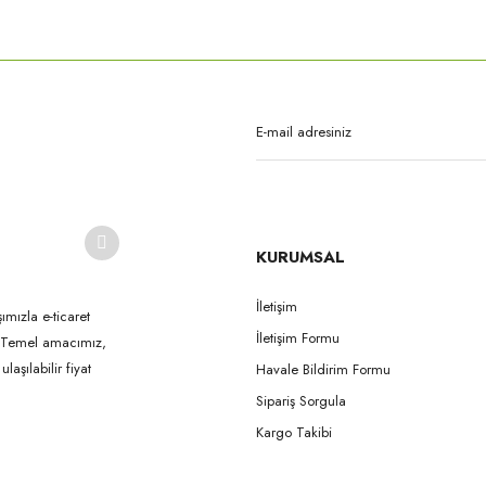
rda yetersiz gördüğünüz noktaları öneri formunu kullanarak tarafımıza iletebilirsi
Bu ürüne ilk yorumu siz yapın!
Yorum Yaz
KURUMSAL
İletişim
ımızla e-ticaret
İletişim Formu
k. Temel amacımız,
Gönder
aşılabilir fiyat
Havale Bildirim Formu
Sipariş Sorgula
Kargo Takibi