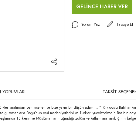
GELİNCE HABER VER
Yorum Yaz
Tavsiye Et
 YORUMLARI
TAKSİT SEÇENEK
 Türkler tarafından benimsenen ve bize yakın bir düşün adamı... “Türk dostu Batılılar 
zdığı romanlarla Doğu’nun eski medeniyetlerini ve Türkleri yüceltmektedir. Batı’nın ön
p savaşlarında Türklerin ve Müslümanların uğradığı zulüm ve katliamlara tanıklığının bel