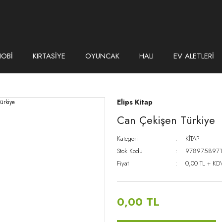
HOBİ
KIRTASİYE
OYUNCAK
HALI
EV ALETLERİ
Elips Kitap
Can Çekişen Türkiye
Kategori
KİTAP
Stok Kodu
9789758971
Fiyat
0,00 TL + KD
0,00 TL