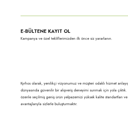
Bu ürünün fiyat bilgisi, resim, ürün açıklamalarında ve diğer konula
Görüş ve önerileriniz için teşekkür ederiz.
Ürün resmi kalitesiz, bozuk veya görüntülenemiyor.
E-BÜLTENE KAYIT OL
Ürün açıklamasında eksik bilgiler bulunuyor.
Kampanya ve özel tekliflerimizden ilk önce siz yararlanın.
Ürün bilgilerinde hatalar bulunuyor.
Ürün fiyatı diğer sitelerden daha pahalı.
Bu ürüne benzer farklı alternatifler olmalı.
Kyrhos olarak, yenilikçi vizyonumuz ve müşteri odaklı hizmet anlayış
dünyasında güvenilir bir alışveriş deneyimi sunmak için yola çıktı
özenle seçilmiş geniş ürün yelpazemizi yüksek kalite standartları ve ul
avantajlarıyla sizlerle buluşturmaktır.