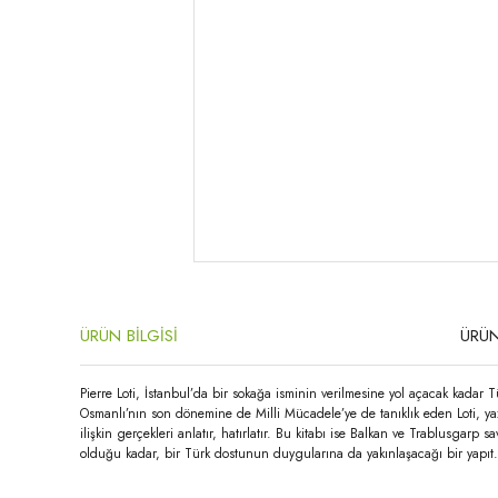
ÜRÜN BİLGİSİ
ÜRÜN
Pierre Loti, İstanbul’da bir sokağa isminin verilmesine yol açacak kadar
Osmanlı’nın son dönemine de Milli Mücadele’ye de tanıklık eden Loti, ya
ilişkin gerçekleri anlatır, hatırlatır. Bu kitabı ise Balkan ve Trablusgar
olduğu kadar, bir Türk dostunun duygularına da yakınlaşacağı bir yapıt.