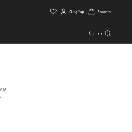
Giriş Yap
Sepetim
Ürün ara
015
V