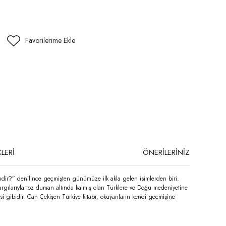
LERİ
ÖNERİLERİNİZ
kimdir?” denilince geçmişten günümüze ilk akla gelen isimlerden biri.
yargılarıyla toz duman altında kalmış olan Türklere ve Doğu medeniyetine
gesi gibidir. Can Çekişen Türkiye kitabı, okuyanların kendi geçmişine