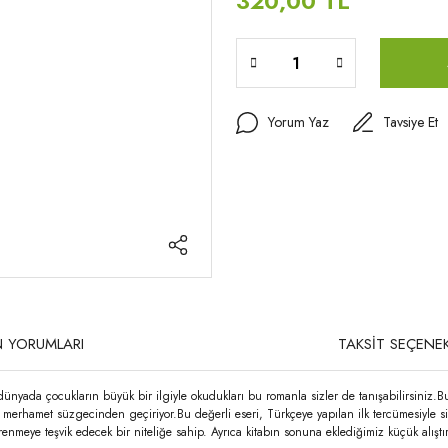
320,00 TL
Yorum Yaz
Tavsiye Et
 YORUMLARI
TAKSİT SEÇENEK
nyada çocukların büyük bir ilgiyle okudukları bu romanla sizler de tanışabilirsiniz.Bu 
 ve merhamet süzgecinden geçiriyor.Bu değerli eseri, Türkçeye yapılan ilk tercümesiyle 
ğrenmeye teşvik edecek bir niteliğe sahip. Ayrıca kitabın sonuna eklediğimiz küçük alışt