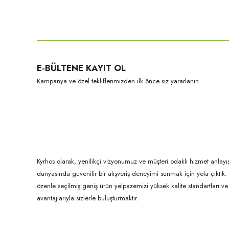
Bu ürünün fiyat bilgisi, resim, ürün açıklamalarında ve diğer konula
Görüş ve önerileriniz için teşekkür ederiz.
Ürün resmi kalitesiz, bozuk veya görüntülenemiyor.
E-BÜLTENE KAYIT OL
Ürün açıklamasında eksik bilgiler bulunuyor.
Kampanya ve özel tekliflerimizden ilk önce siz yararlanın.
Ürün bilgilerinde hatalar bulunuyor.
Ürün fiyatı diğer sitelerden daha pahalı.
Bu ürüne benzer farklı alternatifler olmalı.
Kyrhos olarak, yenilikçi vizyonumuz ve müşteri odaklı hizmet anlayış
dünyasında güvenilir bir alışveriş deneyimi sunmak için yola çıktı
özenle seçilmiş geniş ürün yelpazemizi yüksek kalite standartları ve ul
avantajlarıyla sizlerle buluşturmaktır.