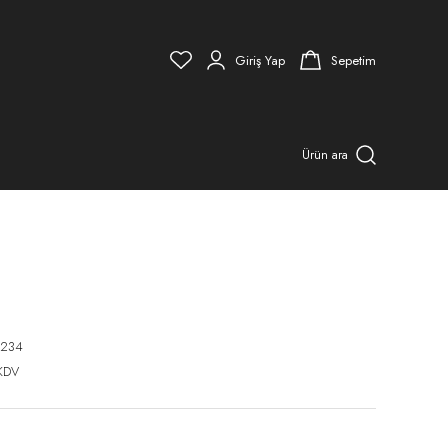
Giriş Yap
Sepetim
Ürün ara
2234
KDV