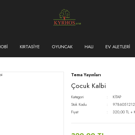
HOBİ
KIRTASİYE
OYUNCAK
HALI
EV ALETLERİ
Tema Yayınları
Çocuk Kalbi
Kategori
KİTAP
Stok Kodu
978605121
Fiyat
320,00 TL + 