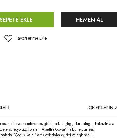
SEPETE EKLE
HEMEN AL
LERİ
ÖNERİLERİNİZ
eser, aile ve memleket sevgisini, arkadaşlığı, dürüstlüğü, haksızlıklara
sizlere sunuyoruz. İbrahim Alâettin Gövsa’nın bu tercümesi,
ırmalarla “Çocuk Kalbi” artık çok daha eğitici ve eğlenceli…