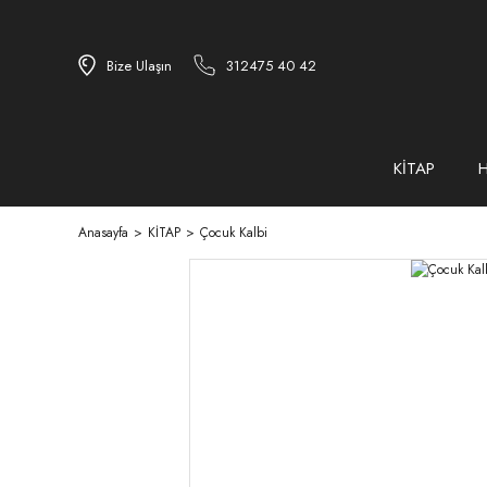
Bize Ulaşın
312475 40 42
KİTAP
Anasayfa
KİTAP
Çocuk Kalbi