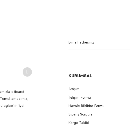
rda yetersiz gördüğünüz noktaları öneri formunu kullanarak tarafımıza iletebilirsi
Bu ürüne ilk yorumu siz yapın!
Yorum Yaz
KURUMSAL
İletişim
ımızla e-ticaret
İletişim Formu
k. Temel amacımız,
Gönder
aşılabilir fiyat
Havale Bildirim Formu
Sipariş Sorgula
Kargo Takibi