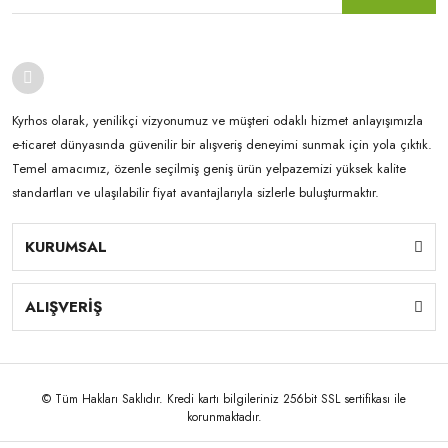
Kyrhos olarak, yenilikçi vizyonumuz ve müşteri odaklı hizmet anlayışımızla
e-ticaret dünyasında güvenilir bir alışveriş deneyimi sunmak için yola çıktık.
Temel amacımız, özenle seçilmiş geniş ürün yelpazemizi yüksek kalite
standartları ve ulaşılabilir fiyat avantajlarıyla sizlerle buluşturmaktır.
KURUMSAL
ALIŞVERİŞ
© Tüm Hakları Saklıdır. Kredi kartı bilgileriniz 256bit SSL sertifikası ile
korunmaktadır.