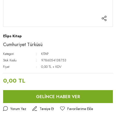
Elips Kitap
Cumhuriyet Türküsü
Kategori
KİTAP
Stok Kodu
9786054138753
Fiyat
0,00 TL + KDV
0,00 TL
GELİNCE HABER VER
Yorum Yaz
Tavsiye Et