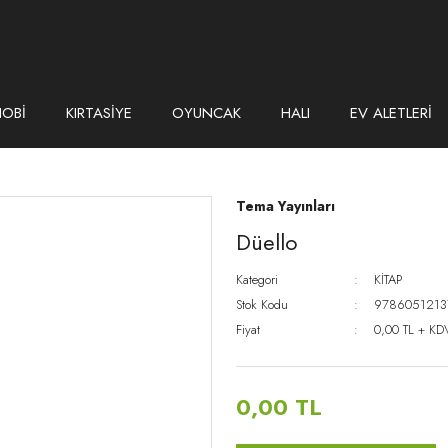
HOBİ
KIRTASİYE
OYUNCAK
HALI
EV ALETLERİ
Tema Yayınları
Düello
Kategori
KİTAP
Stok Kodu
9786051213
Fiyat
0,00 TL + KD
0,00 TL