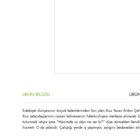
ÜRÜN BİLGİSİ
ÜRÜN
Edebiyat dünyasının büyük kalemlerinden biri olan Rus Yazar Anton Çehov
Rus vatandaşlarının roman kahramanın hâletiruhiyesi merkeze alınarak- birb
tutunmak istiyor ama "Mazimde iyi olan ne var ki?" diye sormaktan kendini
hizmeti: O da yalandı. Çalıştığı yerde iş yapmıyor, aylığını bedavadan al