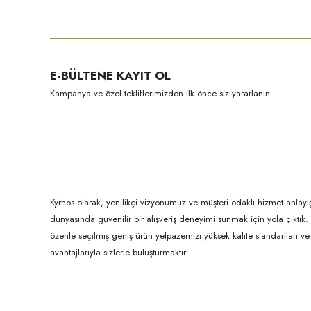
Bu ürünün fiyat bilgisi, resim, ürün açıklamalarında ve diğer konula
Görüş ve önerileriniz için teşekkür ederiz.
Ürün resmi kalitesiz, bozuk veya görüntülenemiyor.
E-BÜLTENE KAYIT OL
Ürün açıklamasında eksik bilgiler bulunuyor.
Kampanya ve özel tekliflerimizden ilk önce siz yararlanın.
Ürün bilgilerinde hatalar bulunuyor.
Ürün fiyatı diğer sitelerden daha pahalı.
Bu ürüne benzer farklı alternatifler olmalı.
Kyrhos olarak, yenilikçi vizyonumuz ve müşteri odaklı hizmet anlayış
dünyasında güvenilir bir alışveriş deneyimi sunmak için yola çıktı
özenle seçilmiş geniş ürün yelpazemizi yüksek kalite standartları ve ul
avantajlarıyla sizlerle buluşturmaktır.