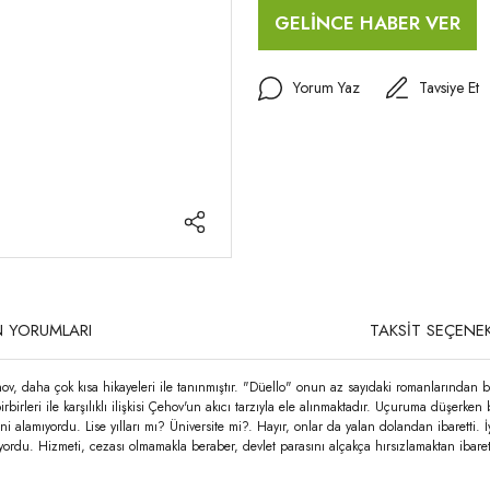
GELİNCE HABER VER
Yorum Yaz
Tavsiye Et
 YORUMLARI
TAKSİT SEÇENEK
, daha çok kısa hikayeleri ile tanınmıştır. "Düello" onun az sayıdaki romanlarından b
irleri ile karşılıklı ilişkisi Çehov'un akıcı tarzıyla ele alınmaktadır. Uçuruma düşerken
 alamıyordu. Lise yılları mı? Üniversite mi?. Hayır, onlar da yalan dolandan ibaretti. 
ıyordu. Hizmeti, cezası olmamakla beraber, devlet parasını alçakça hırsızlamaktan ibaret