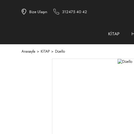
Bize Ulaşın
312475 40 42
KİTAP
Anasayfa
KİTAP
Düello