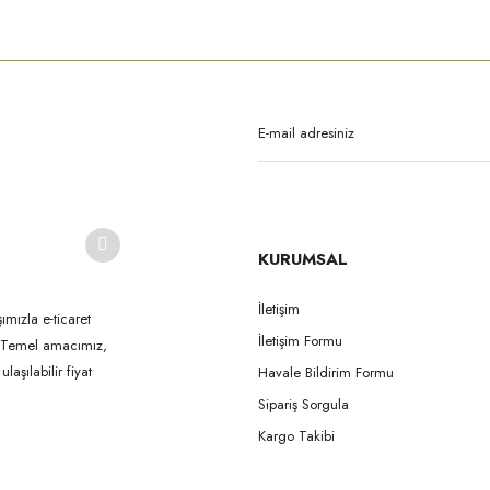
rda yetersiz gördüğünüz noktaları öneri formunu kullanarak tarafımıza iletebilirsi
Bu ürüne ilk yorumu siz yapın!
Yorum Yaz
KURUMSAL
İletişim
ımızla e-ticaret
İletişim Formu
k. Temel amacımız,
Gönder
aşılabilir fiyat
Havale Bildirim Formu
Sipariş Sorgula
Kargo Takibi