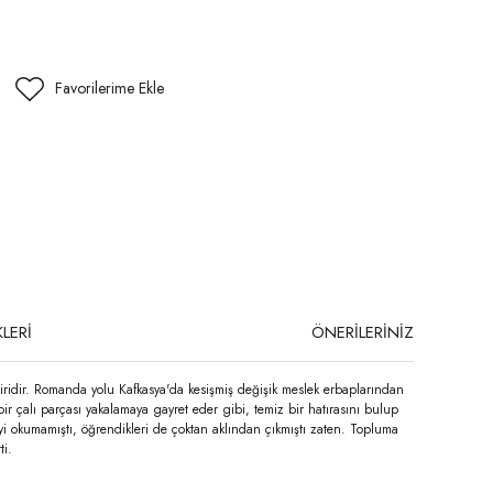
LERİ
ÖNERİLERİNİZ
iridir. Romanda yolu Kafkasya'da kesişmiş değişik meslek erbaplarından
 bir çalı parçası yakalamaya gayret eder gibi, temiz bir hatırasını bulup
İyi okumamıştı, öğrendikleri de çoktan aklından çıkmıştı zaten. Topluma
ti.