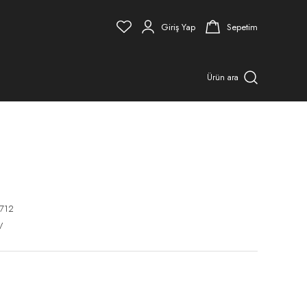
Giriş Yap
Sepetim
Ürün ara
712
V