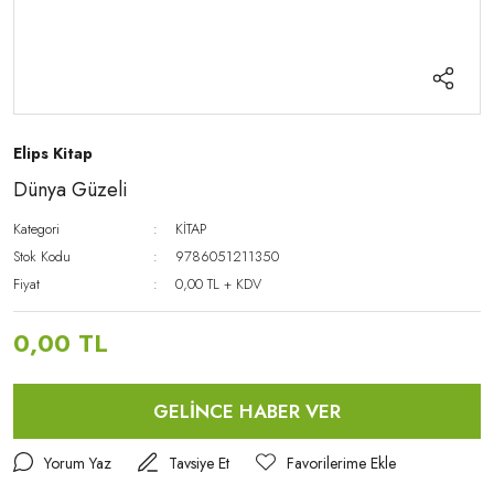
Elips Kitap
Dünya Güzeli
Kategori
KİTAP
Stok Kodu
9786051211350
Fiyat
0,00 TL + KDV
0,00 TL
GELİNCE HABER VER
Yorum Yaz
Tavsiye Et