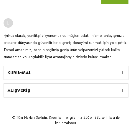
Kyrhos olarak, yenilikçi vizyonumuz ve müşteri odaklı hizmet anlayışımızla
e-ticaret dünyasında güvenilir bir alışveriş deneyimi sunmak için yola çıktık.
Temel amacımız, özenle seçilmiş geniş ürün yelpazemizi yüksek kalite
standartları ve ulaşılabilir fiyat avantajlarıyla sizlerle buluşturmaktır.
KURUMSAL
ALIŞVERİŞ
© Tüm Hakları Saklıdır. Kredi kartı bilgileriniz 256bit SSL sertifikası ile
korunmaktadır.