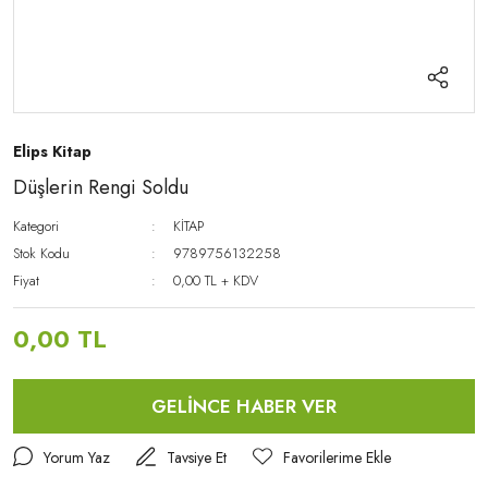
Elips Kitap
Düşlerin Rengi Soldu
Kategori
KİTAP
Stok Kodu
9789756132258
Fiyat
0,00 TL + KDV
0,00 TL
GELİNCE HABER VER
Yorum Yaz
Tavsiye Et