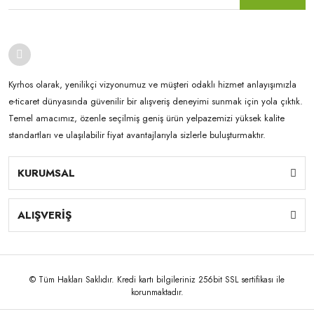
Kyrhos olarak, yenilikçi vizyonumuz ve müşteri odaklı hizmet anlayışımızla
e-ticaret dünyasında güvenilir bir alışveriş deneyimi sunmak için yola çıktık.
Temel amacımız, özenle seçilmiş geniş ürün yelpazemizi yüksek kalite
standartları ve ulaşılabilir fiyat avantajlarıyla sizlerle buluşturmaktır.
KURUMSAL
ALIŞVERİŞ
© Tüm Hakları Saklıdır. Kredi kartı bilgileriniz 256bit SSL sertifikası ile
korunmaktadır.