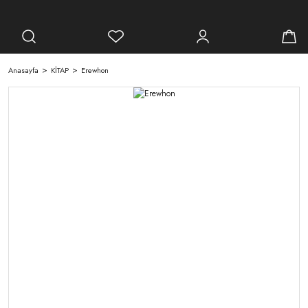
Anasayfa
KİTAP
Erewhon