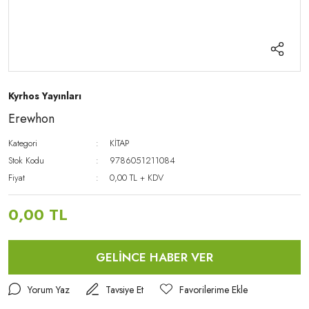
Kyrhos Yayınları
Erewhon
Kategori
KİTAP
Stok Kodu
9786051211084
Fiyat
0,00 TL + KDV
0,00 TL
GELİNCE HABER VER
Yorum Yaz
Tavsiye Et