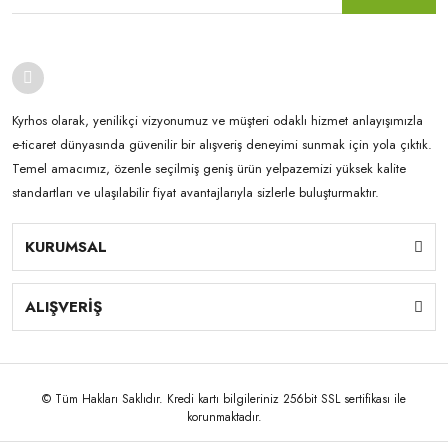
Kyrhos olarak, yenilikçi vizyonumuz ve müşteri odaklı hizmet anlayışımızla
e-ticaret dünyasında güvenilir bir alışveriş deneyimi sunmak için yola çıktık.
Temel amacımız, özenle seçilmiş geniş ürün yelpazemizi yüksek kalite
standartları ve ulaşılabilir fiyat avantajlarıyla sizlerle buluşturmaktır.
KURUMSAL
ALIŞVERİŞ
© Tüm Hakları Saklıdır. Kredi kartı bilgileriniz 256bit SSL sertifikası ile
korunmaktadır.