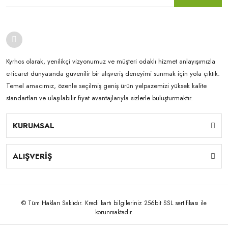
Kyrhos olarak, yenilikçi vizyonumuz ve müşteri odaklı hizmet anlayışımızla
e-ticaret dünyasında güvenilir bir alışveriş deneyimi sunmak için yola çıktık.
Temel amacımız, özenle seçilmiş geniş ürün yelpazemizi yüksek kalite
standartları ve ulaşılabilir fiyat avantajlarıyla sizlerle buluşturmaktır.
KURUMSAL
ALIŞVERİŞ
© Tüm Hakları Saklıdır. Kredi kartı bilgileriniz 256bit SSL sertifikası ile
korunmaktadır.