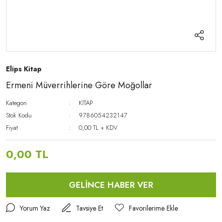
Elips Kitap
Ermeni Müverrihlerine Göre Moğollar
Kategori
KİTAP
Stok Kodu
9786054232147
Fiyat
0,00 TL + KDV
0,00 TL
GELİNCE HABER VER
Yorum Yaz
Tavsiye Et