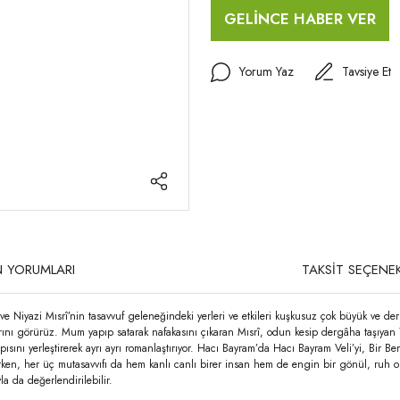
GELİNCE HABER VER
Yorum Yaz
Tavsiye Et
 YORUMLARI
TAKSİT SEÇENEK
e Niyazi Mısrî’nin tasavvuf geleneğindeki yerleri ve etkileri kuşkusuz çok büyük ve deri
uklarını görürüz. Mum yapıp satarak nafakasını çıkaran Mısrî, odun kesip dergâha taşıy
apısını yerleştirerek ayrı ayrı romanlaştırıyor. Hacı Bayram’da Hacı Bayram Veli’yi, Bir
rken, her üç mutasavvıfı da hem kanlı canlı birer insan hem de engin bir gönül, ruh ola
la da değerlendirilebilir.