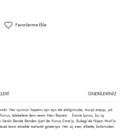
LERİ
ÖNERİLERİNİZ
ndir. Her üçünün hayatını ayrı ayrı ele aldığımızda; mürşit arayışı, yol
an Yunus, talebelere ders veren Hacı Bayram... Emine Işınsu, bu üç
 Ben Vardır Bende Benden İçeri’de Yunus Emre’yi, Bukağı’da Niyazi Mısrî’yi
rak tasvir etmekte maharet gösteriyor. Her üç eser, elbette, birbirinden