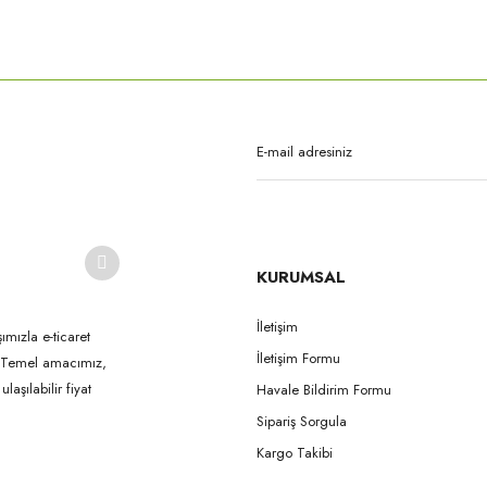
rda yetersiz gördüğünüz noktaları öneri formunu kullanarak tarafımıza iletebilirsi
Bu ürüne ilk yorumu siz yapın!
Yorum Yaz
KURUMSAL
İletişim
ımızla e-ticaret
İletişim Formu
k. Temel amacımız,
Gönder
aşılabilir fiyat
Havale Bildirim Formu
Sipariş Sorgula
Kargo Takibi