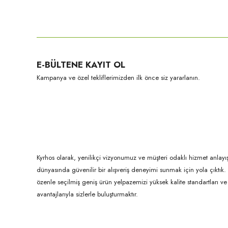
Bu ürünün fiyat bilgisi, resim, ürün açıklamalarında ve diğer konula
Görüş ve önerileriniz için teşekkür ederiz.
Ürün resmi kalitesiz, bozuk veya görüntülenemiyor.
E-BÜLTENE KAYIT OL
Ürün açıklamasında eksik bilgiler bulunuyor.
Kampanya ve özel tekliflerimizden ilk önce siz yararlanın.
Ürün bilgilerinde hatalar bulunuyor.
Ürün fiyatı diğer sitelerden daha pahalı.
Bu ürüne benzer farklı alternatifler olmalı.
Kyrhos olarak, yenilikçi vizyonumuz ve müşteri odaklı hizmet anlayış
dünyasında güvenilir bir alışveriş deneyimi sunmak için yola çıktı
özenle seçilmiş geniş ürün yelpazemizi yüksek kalite standartları ve ul
avantajlarıyla sizlerle buluşturmaktır.