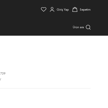
Giriş Yap
Sepetim
Ürün ara
8739
V