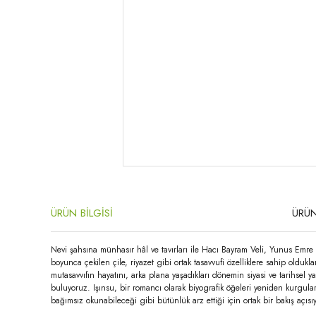
ÜRÜN BİLGİSİ
ÜRÜN
Nevi şahsına münhasır hâl ve tavırları ile Hacı Bayram Veli, Yunus Emre v
boyunca çekilen çile, riyazet gibi ortak tasavvufi özelliklere sahip old
mutasavvıfın hayatını, arka plana yaşadıkları dönemin siyasi ve tarihsel y
buluyoruz. Işınsu, bir romancı olarak biyografik öğeleri yeniden kurgula
bağımsız okunabileceği gibi bütünlük arz ettiği için ortak bir bakış açısıy