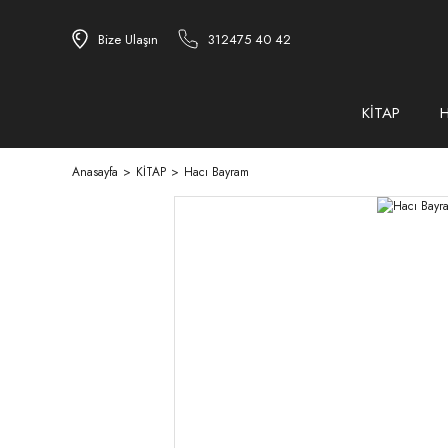
Bize Ulaşın
312475 40 42
KİTAP
Anasayfa
KİTAP
Hacı Bayram