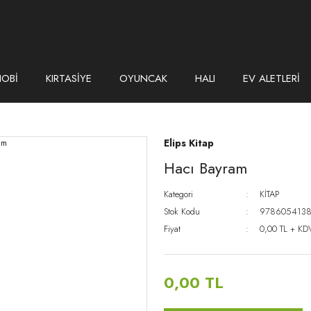
HOBİ
KIRTASİYE
OYUNCAK
HALI
EV ALETLERİ
Elips Kitap
Hacı Bayram
Kategori
KİTAP
Stok Kodu
978605413
Fiyat
0,00 TL + KD
0,00 TL