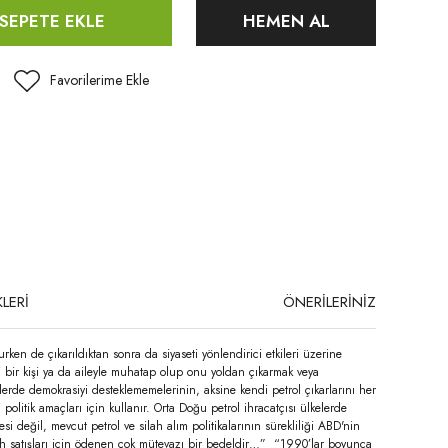
SEPETE EKLE
HEMEN AL
LERİ
ÖNERİLERİNİZ
rken de çıkarıldıktan sonra da siyaseti yönlendirici etkileri üzerine
eki bir kişi ya da aileyle muhatap olup onu yoldan çıkarmak veya
lerde demokrasiyi desteklememelerinin, aksine kendi petrol çıkarlarını her
olitik amaçları için kullanır. Orta Doğu petrol ihracatçısı ülkelerde
 değil, mevcut petrol ve silah alım politikalarının sürekliliği ABD'nin
lah satışları için ödenen çok mütevazı bir bedeldir…” “1990’lar boyunca