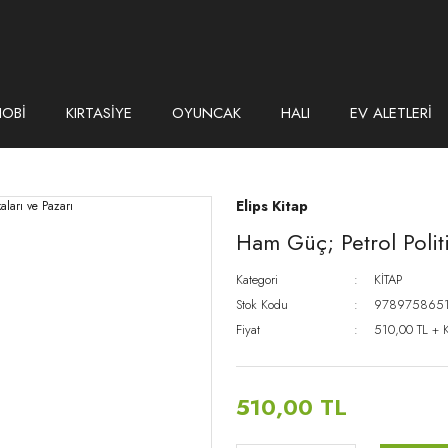
HOBİ
KIRTASİYE
OYUNCAK
HALI
EV ALETLERİ
Elips Kitap
Ham Güç; Petrol Politi
Kategori
KİTAP
Stok Kodu
978975865
Fiyat
510,00 TL + 
510,00 TL