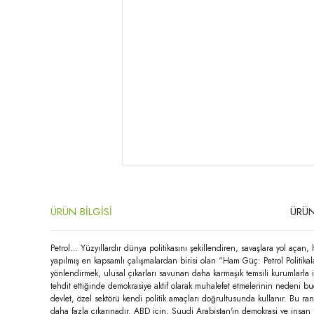
ÜRÜN BİLGİSİ
ÜRÜN
Petrol… Yüzyıllardır dünya politikasını şekillendiren, savaşlara yol açan, 
yapılmış en kapsamlı çalışmalardan birisi olan “Ham Güç: Petrol Politikalar
yönlendirmek, ulusal çıkarları savunan daha karmaşık temsili kurumlarla i
tehdit ettiğinde demokrasiye aktif olarak muhalefet etmelerinin nedeni bud
devlet, özel sektörü kendi politik amaçları doğrultusunda kullanır. Bu ra
daha fazla çıkarınadır. ABD için, Suudi Arabistan'ın demokrasi ve insan