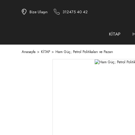
Bize Ulaşın
312475 40 42
KİTAP
Anasayfa
KİTAP
Ham Güç; Petrol Politikaları ve Pazarı