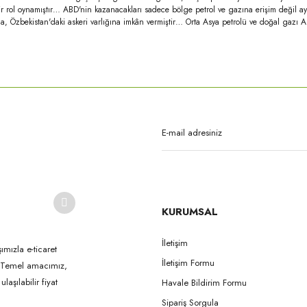
r rol oynamıştır… ABD'nin kazanacakları sadece bölge petrol ve gazına erişim değil ayn
, Özbekistan'daki askeri varlığına imkân vermiştir… Orta Asya petrolü ve doğal gazı A
rda yetersiz gördüğünüz noktaları öneri formunu kullanarak tarafımıza iletebilirsi
Bu ürüne ilk yorumu siz yapın!
Yorum Yaz
KURUMSAL
İletişim
ımızla e-ticaret
İletişim Formu
k. Temel amacımız,
Gönder
aşılabilir fiyat
Havale Bildirim Formu
Sipariş Sorgula