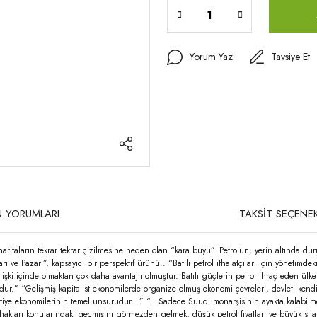
Yorum Yaz
Tavsiye Et
 YORUMLARI
TAKSİT SEÇENEK
haritaların tekrar tekrar çizilmesine neden olan “kara büyü”. Petrolün, yerin altında duru
ı ve Pazarı”, kapsayıcı bir perspektif ürünü.. “Batılı petrol ithalatçıları için yönetimd
lişki içinde olmaktan çok daha avantajlı olmuştur. Batılı güçlerin petrol ihraç eden ülke
ur.” “Gelişmiş kapitalist ekonomilerde organize olmuş ekonomi çevreleri, devleti kendi p
ntiye ekonomilerinin temel unsurudur...” “…Sadece Suudi monarşisinin ayakta kalabilmesi
 hakları konularındaki geçmişini görmezden gelmek, düşük petrol fiyatları ve büyük si