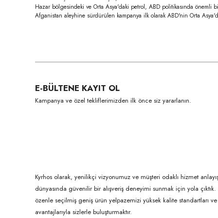
Hazar bölgesindeki ve Orta Asya'daki petrol, ABD politikasında önemli bi
Afganistan aleyhine sürdürülen kampanya ilk olarak ABD'nin Orta Asya'da
Bu ürünün fiyat bilgisi, resim, ürün açıklamalarında ve diğer konula
Görüş ve önerileriniz için teşekkür ederiz.
Ürün resmi kalitesiz, bozuk veya görüntülenemiyor.
E-BÜLTENE KAYIT OL
Ürün açıklamasında eksik bilgiler bulunuyor.
Kampanya ve özel tekliflerimizden ilk önce siz yararlanın.
Ürün bilgilerinde hatalar bulunuyor.
Ürün fiyatı diğer sitelerden daha pahalı.
Bu ürüne benzer farklı alternatifler olmalı.
Kyrhos olarak, yenilikçi vizyonumuz ve müşteri odaklı hizmet anlayış
dünyasında güvenilir bir alışveriş deneyimi sunmak için yola çıktı
özenle seçilmiş geniş ürün yelpazemizi yüksek kalite standartları ve ul
avantajlarıyla sizlerle buluşturmaktır.