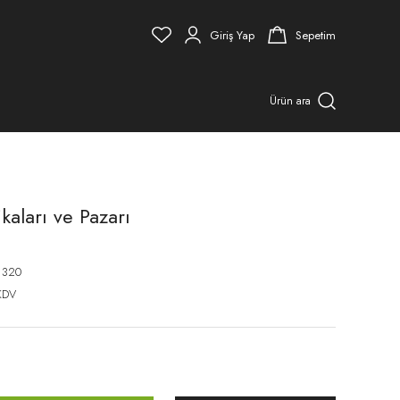
Giriş Yap
Sepetim
Ürün ara
kaları ve Pazarı
1320
KDV