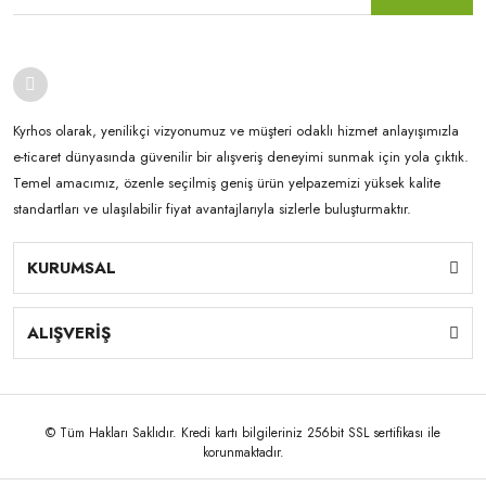
Kyrhos olarak, yenilikçi vizyonumuz ve müşteri odaklı hizmet anlayışımızla
e-ticaret dünyasında güvenilir bir alışveriş deneyimi sunmak için yola çıktık.
Temel amacımız, özenle seçilmiş geniş ürün yelpazemizi yüksek kalite
standartları ve ulaşılabilir fiyat avantajlarıyla sizlerle buluşturmaktır.
KURUMSAL
ALIŞVERİŞ
© Tüm Hakları Saklıdır. Kredi kartı bilgileriniz 256bit SSL sertifikası ile
korunmaktadır.