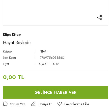
Elips Kitap
Hayat Böyledir
Kategori
KİTAP
Stok Kodu
9789756053560
Fiyat
0,00 TL + KDV
0,00 TL
GELİNCE HABER VER
Yorum Yaz
Tavsiye Et