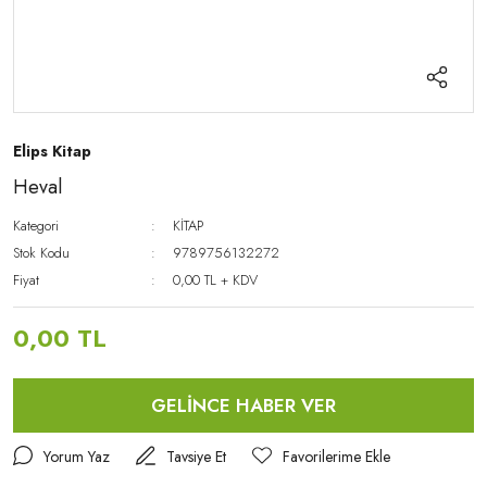
Elips Kitap
Heval
Kategori
KİTAP
Stok Kodu
9789756132272
Fiyat
0,00 TL + KDV
0,00 TL
GELİNCE HABER VER
Yorum Yaz
Tavsiye Et