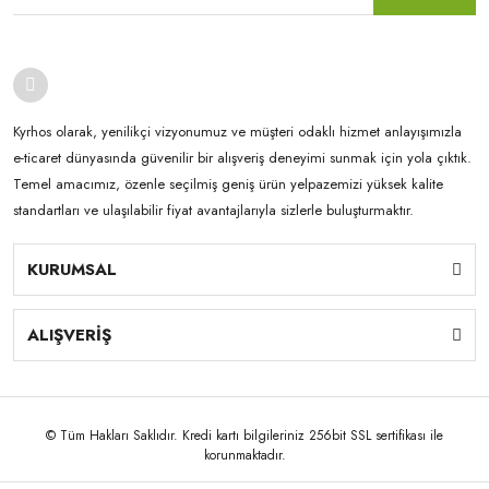
Kyrhos olarak, yenilikçi vizyonumuz ve müşteri odaklı hizmet anlayışımızla
e-ticaret dünyasında güvenilir bir alışveriş deneyimi sunmak için yola çıktık.
Temel amacımız, özenle seçilmiş geniş ürün yelpazemizi yüksek kalite
standartları ve ulaşılabilir fiyat avantajlarıyla sizlerle buluşturmaktır.
KURUMSAL
ALIŞVERİŞ
© Tüm Hakları Saklıdır. Kredi kartı bilgileriniz 256bit SSL sertifikası ile
korunmaktadır.