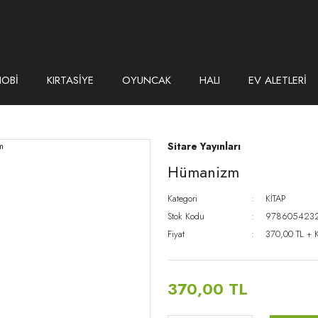
HOBİ
KIRTASİYE
OYUNCAK
HALI
EV ALETLERİ
Sitare Yayınları
Hümanizm
Kategori
KİTAP
Stok Kodu
978605423
Fiyat
370,00 TL + 
370,00 TL