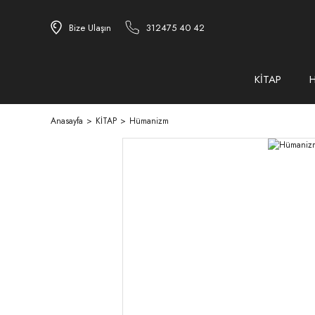
Bize Ulaşın
312475 40 42
KİTAP
Anasayfa
KİTAP
Hümanizm