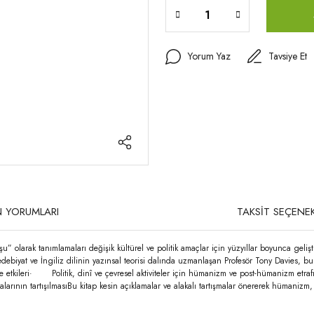
Yorum Yaz
Tavsiye Et
 YORUMLARI
TAKSİT SEÇENEK
” olarak tanımlamaları değişik kültürel ve politik amaçlar için yüzyıllar boyunca gelişt
ebiyat ve İngiliz dilinin yazınsal teorisi dalında uzmanlaşan Profesör Tony Davies, bu
ve etkileri· Politik, dinî ve çevresel aktiviteler için hümanizm ve post-hümanizm et
alarının tartışılmasıBu kitap kesin açıklamalar ve alakalı tartışmalar önererek hümanizm