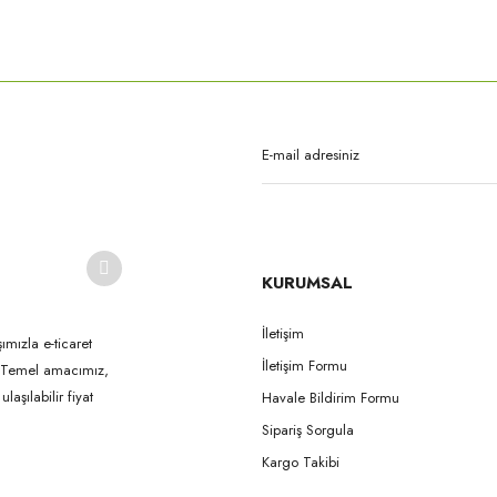
rda yetersiz gördüğünüz noktaları öneri formunu kullanarak tarafımıza iletebilirsi
Bu ürüne ilk yorumu siz yapın!
Yorum Yaz
KURUMSAL
İletişim
ımızla e-ticaret
İletişim Formu
k. Temel amacımız,
Gönder
aşılabilir fiyat
Havale Bildirim Formu
Sipariş Sorgula
Kargo Takibi