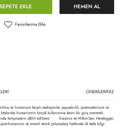
SEPETE EKLE
HEMEN AL
LERİ
ÖNERİLERİNİZ
irilmiş ve hümanizm karşıtı reaksiyonlar yapısalcılık, postmodernizm ve
 kitabında hümanizmin birçok kullanımına kesin bir giriş önererek
rafında tartışmaların dâhil edilmesi· Erasmus ve Milton’dan Heidegger,
, post-hümanizm ve önemli teorik çalışmalara hakkında ilk defa bilgi