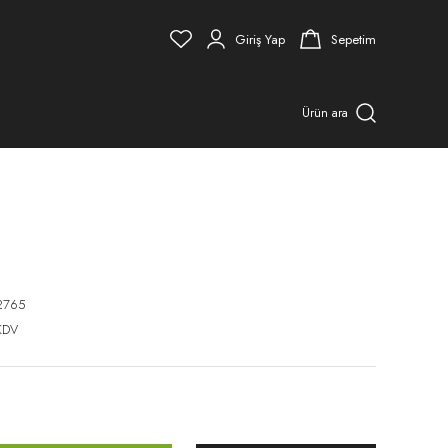
Giriş Yap
Sepetim
Ürün ara
2765
KDV