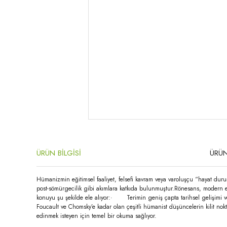
ÜRÜN BİLGİSİ
ÜRÜN
Hümanizmin eğitimsel faaliyet, felsefi kavram veya varoluşçu “hayat duruşu
post-sömürgecilik gibi akımlara katkıda bulunmuştur.Rönesans, modern ed
konuyu şu şekilde ele alıyor:· Terimin geniş çapta tarihsel gelişimi 
Foucault ve Chomsky’e kadar olan çeşitli hümanist düşüncelerin kilit nokt
edinmek isteyen için temel bir okuma sağlıyor.