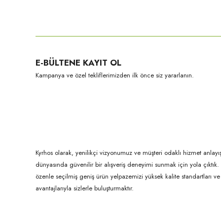
Bu ürünün fiyat bilgisi, resim, ürün açıklamalarında ve diğer konula
Görüş ve önerileriniz için teşekkür ederiz.
Ürün resmi kalitesiz, bozuk veya görüntülenemiyor.
E-BÜLTENE KAYIT OL
Ürün açıklamasında eksik bilgiler bulunuyor.
Kampanya ve özel tekliflerimizden ilk önce siz yararlanın.
Ürün bilgilerinde hatalar bulunuyor.
Ürün fiyatı diğer sitelerden daha pahalı.
Bu ürüne benzer farklı alternatifler olmalı.
Kyrhos olarak, yenilikçi vizyonumuz ve müşteri odaklı hizmet anlayış
dünyasında güvenilir bir alışveriş deneyimi sunmak için yola çıktı
özenle seçilmiş geniş ürün yelpazemizi yüksek kalite standartları ve ul
avantajlarıyla sizlerle buluşturmaktır.