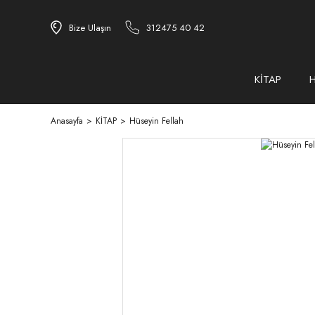
Bize Ulaşın
312475 40 42
KİTAP
Anasayfa
KİTAP
Hüseyin Fellah