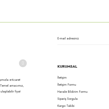
rda yetersiz gördüğünüz noktaları öneri formunu kullanarak tarafımıza iletebilirsi
Bu ürüne ilk yorumu siz yapın!
Yorum Yaz
KURUMSAL
İletişim
ımızla e-ticaret
İletişim Formu
k. Temel amacımız,
Gönder
aşılabilir fiyat
Havale Bildirim Formu
Sipariş Sorgula
Kargo Takibi