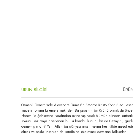
ÜRÜN BİLGİSİ
ÜRÜN
Osmanlı Dönemi’nde Alexandre Dumas’ın “Monte Kristo Kontu” adlı eserinin
macera romanı kaleme almak ister. Bu çabanın bir ürünü olarak da önce “
Hanım ile Şehlevend- tarafından evine taşınarak ölümün elinden kurtarılır.
kökünü kazımaya niyetlenen bu iki İstanbullunun, bir de Cezayirli, güçlü
dememiş midir? Yani Allah bu dünyayı insan nevini her hâlde mesut edebil
olmak ve başka insanları da kendisine köle etmek davasına kalkışırlar...