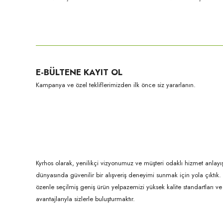
Bu ürünün fiyat bilgisi, resim, ürün açıklamalarında ve diğer konula
Görüş ve önerileriniz için teşekkür ederiz.
Ürün resmi kalitesiz, bozuk veya görüntülenemiyor.
E-BÜLTENE KAYIT OL
Ürün açıklamasında eksik bilgiler bulunuyor.
Kampanya ve özel tekliflerimizden ilk önce siz yararlanın.
Ürün bilgilerinde hatalar bulunuyor.
Ürün fiyatı diğer sitelerden daha pahalı.
Bu ürüne benzer farklı alternatifler olmalı.
Kyrhos olarak, yenilikçi vizyonumuz ve müşteri odaklı hizmet anlayış
dünyasında güvenilir bir alışveriş deneyimi sunmak için yola çıktı
özenle seçilmiş geniş ürün yelpazemizi yüksek kalite standartları ve ul
avantajlarıyla sizlerle buluşturmaktır.