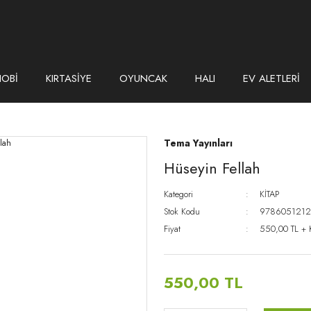
HOBİ
KIRTASİYE
OYUNCAK
HALI
EV ALETLERİ
Tema Yayınları
Hüseyin Fellah
Kategori
KİTAP
Stok Kodu
9786051212
Fiyat
550,00 TL +
550,00 TL