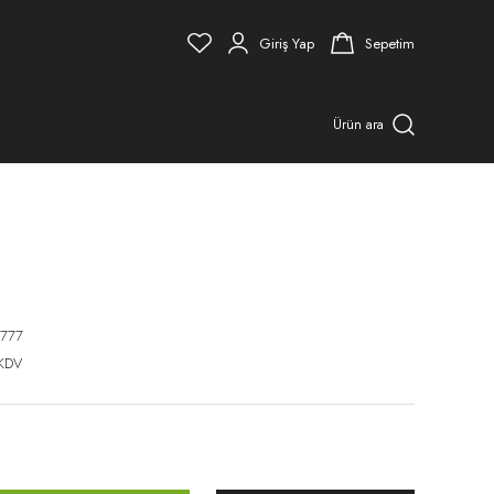
Giriş Yap
Sepetim
Ürün ara
777
 KDV