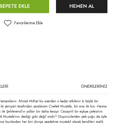
SEPETE EKLE
HEMEN AL
LERİ
ÖNERİLERİNİZ
 tamamlanır. Ahmet Mithat bu eserden o kadar etkilenir ki böyle bir
 yeniçeri tarafından yaralanan Civelek Mustafa, bir ana ile kızı -Hasna
le Şehlevend’in yolları bir daha kesişir. Cezayirli bir eşkıya çetesinin
elek Mustafa’nın dediği gibi değil midir? Düşünürlerden pek çoğu da öyle
nce bunlardan her biri dünya saadetine müstakil olarak kendileri malik