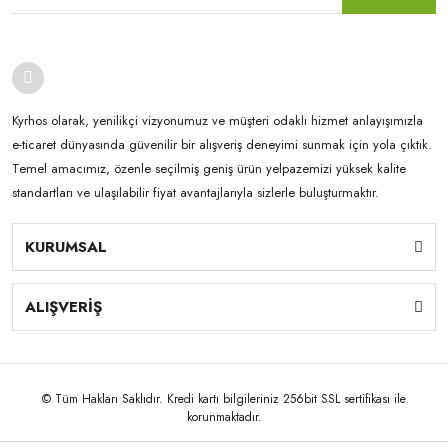
Kyrhos olarak, yenilikçi vizyonumuz ve müşteri odaklı hizmet anlayışımızla
e-ticaret dünyasında güvenilir bir alışveriş deneyimi sunmak için yola çıktık.
Temel amacımız, özenle seçilmiş geniş ürün yelpazemizi yüksek kalite
standartları ve ulaşılabilir fiyat avantajlarıyla sizlerle buluşturmaktır.
KURUMSAL
ALIŞVERİŞ
© Tüm Hakları Saklıdır. Kredi kartı bilgileriniz 256bit SSL sertifikası ile
korunmaktadır.