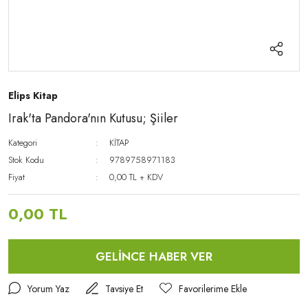
Elips Kitap
Irak'ta Pandora'nın Kutusu; Şiiler
Kategori
KİTAP
Stok Kodu
9789758971183
Fiyat
0,00 TL + KDV
0,00 TL
GELİNCE HABER VER
Yorum Yaz
Tavsiye Et