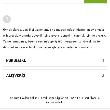
Kyrhos olarak, yenilikçi vizyonumuz ve müşteri odaklı hizmet anlayışımızla
e-ticaret dünyasında güvenilir bir alışveriş deneyimi sunmak için yola çıktık.
Temel amacımız, özenle seçilmiş geniş ürün yelpazemizi yüksek kalite
standartları ve ulaşılabilir fiyat avantajlarıyla sizlerle buluşturmaktır.
KURUMSAL
ALIŞVERİŞ
© Tüm Hakları Saklıdır. Kredi kartı bilgileriniz 256bit SSL sertifikası ile
korunmaktadır.