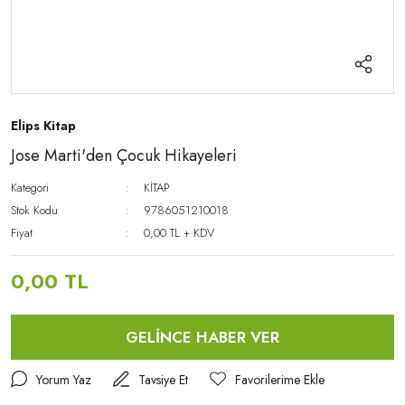
Elips Kitap
Jose Marti'den Çocuk Hikayeleri
Kategori
KİTAP
Stok Kodu
9786051210018
Fiyat
0,00 TL + KDV
0,00 TL
GELİNCE HABER VER
Yorum Yaz
Tavsiye Et