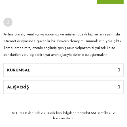
Kyrhos olarak, yenilikçi vizyonumuz ve müşteri odaklı hizmet anlayışımızla
e-ticaret dünyasında güvenilir bir alışveriş deneyimi sunmak için yola çıktık.
Temel amacımız, özenle seçilmiş geniş ürün yelpazemizi yüksek kalite
standartları ve ulaşılabilir fiyat avantajlarıyla sizlerle buluşturmaktır.
KURUMSAL
ALIŞVERİŞ
© Tüm Hakları Saklıdır. Kredi kartı bilgileriniz 256bit SSL sertifikası ile
korunmaktadır.