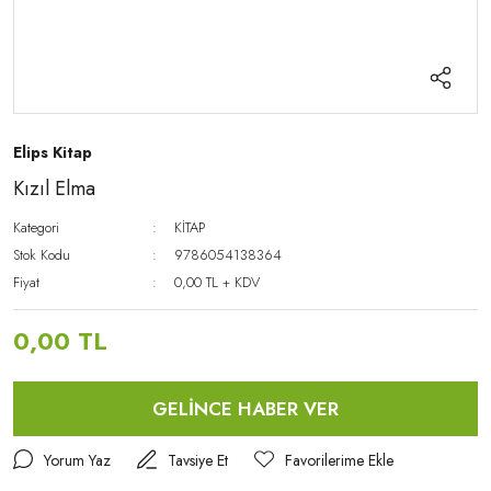
Elips Kitap
Kızıl Elma
Kategori
KİTAP
Stok Kodu
9786054138364
Fiyat
0,00 TL + KDV
0,00 TL
GELİNCE HABER VER
Yorum Yaz
Tavsiye Et