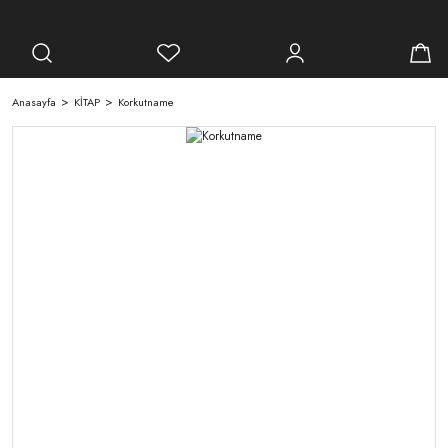
Anasayfa
KİTAP
Korkutname