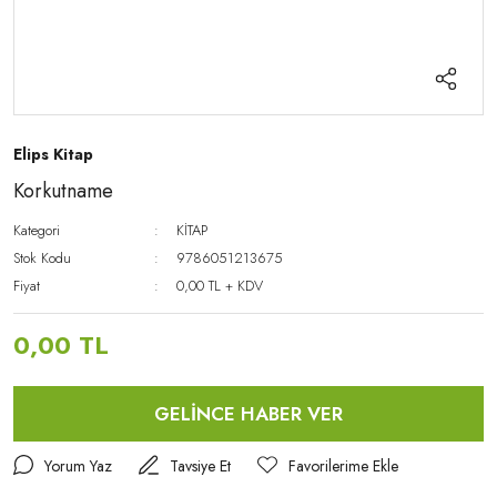
Elips Kitap
Korkutname
Kategori
KİTAP
Stok Kodu
9786051213675
Fiyat
0,00 TL + KDV
0,00 TL
GELİNCE HABER VER
Yorum Yaz
Tavsiye Et