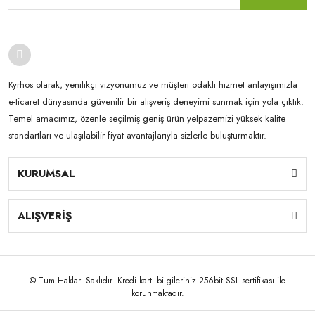
Kyrhos olarak, yenilikçi vizyonumuz ve müşteri odaklı hizmet anlayışımızla
e-ticaret dünyasında güvenilir bir alışveriş deneyimi sunmak için yola çıktık.
Temel amacımız, özenle seçilmiş geniş ürün yelpazemizi yüksek kalite
standartları ve ulaşılabilir fiyat avantajlarıyla sizlerle buluşturmaktır.
KURUMSAL
ALIŞVERİŞ
© Tüm Hakları Saklıdır. Kredi kartı bilgileriniz 256bit SSL sertifikası ile
korunmaktadır.