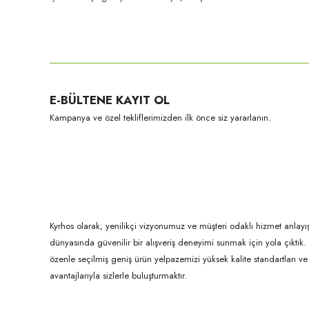
Bu ürünün fiyat bilgisi, resim, ürün açıklamalarında ve diğer konula
Görüş ve önerileriniz için teşekkür ederiz.
Ürün resmi kalitesiz, bozuk veya görüntülenemiyor.
E-BÜLTENE KAYIT OL
Ürün açıklamasında eksik bilgiler bulunuyor.
Kampanya ve özel tekliflerimizden ilk önce siz yararlanın.
Ürün bilgilerinde hatalar bulunuyor.
Ürün fiyatı diğer sitelerden daha pahalı.
Bu ürüne benzer farklı alternatifler olmalı.
Kyrhos olarak, yenilikçi vizyonumuz ve müşteri odaklı hizmet anlayış
dünyasında güvenilir bir alışveriş deneyimi sunmak için yola çıktı
özenle seçilmiş geniş ürün yelpazemizi yüksek kalite standartları ve ul
avantajlarıyla sizlerle buluşturmaktır.