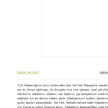
ÜRÜN BİLGİSİ
ÜRÜN
Türk hikâyeciliğinin öncü isimlerinden olan Sait Faik Abasıyanık, eserler
ayrı bir dünya sığdırmayı, bu dünyaları ince ince işlemeyi; içsel yolculuk
İstanbul’un sokaklarını, adaların ıssız köylerini, çay bahçelerinin mistik h
edebiyatı için bir dönüm noktası sayılır. Edebiyatımızın modern öykülerin
açılan kapıları aralamaktadır. Sait Faik, Mahalle Kahvesi’ndeki hikâyeleri
için Fransa’ya gitmiş olmasına karşın, hikâyelerini karamsarlıktan uzak tut