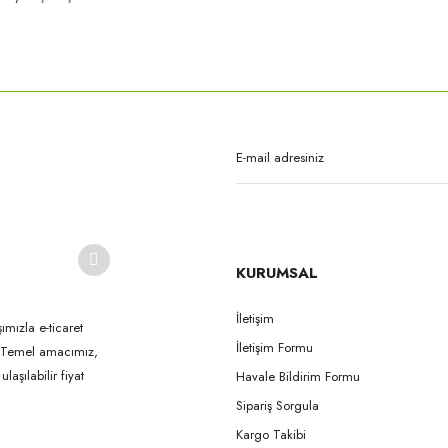
rda yetersiz gördüğünüz noktaları öneri formunu kullanarak tarafımıza iletebilirsi
Bu ürüne ilk yorumu siz yapın!
Yorum Yaz
KURUMSAL
İletişim
ımızla e-ticaret
İletişim Formu
k. Temel amacımız,
Gönder
aşılabilir fiyat
Havale Bildirim Formu
Sipariş Sorgula
Kargo Takibi