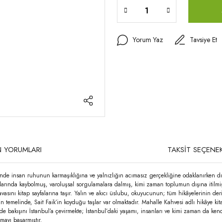
Yorum Yaz
Tavsiye Et
 YORUMLARI
TAKSİT SEÇENEK
inde insan ruhunun karmaşıklığına ve yalnızlığın acımasız gerçekliğine odaklanırken dışs
larında kaybolmuş, varoluşsal sorgulamalara dalmış, kimi zaman toplumun dışına itilmiş b
avasını kitap sayfalarına taşır. Yalın ve akıcı üslubu, okuyucunun; tüm hikâyelerinin deri
in temelinde, Sait Faik’in koyduğu taşlar var olmaktadır. Mahalle Kahvesi adlı hikâye ki
nde bakışını İstanbul’a çevirmekte; İstanbul’daki yaşamı, insanları ve kimi zaman da kend
mayı başarmıştır.