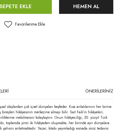
SEPETE EKLE
HEMEN AL
LERİ
ÖNERİLERİNİZ
al olaylardan çok içsel dünyaları keşfeder. Kısa anlatılarının her birine
ireyleri hikâyesinin merkezine almayı bilir. Sait Faik’in hikâyeleri;
nliklerine inebilmesini kolaylaştırır. Onun hikâyeciliği, 20. yüzyıl Türk
tabı, toplamda yirmi iki hikâyeden oluşmakta; her birinde ayrı dünyalara
i şahsını anlatmaktadır. Yazar; kitabı yayımladığı esnada siroz tedavisi