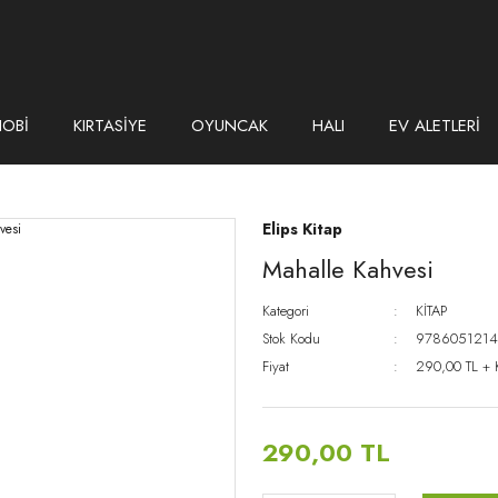
HOBİ
KIRTASİYE
OYUNCAK
HALI
EV ALETLERİ
Elips Kitap
Mahalle Kahvesi
Kategori
KİTAP
Stok Kodu
9786051214
Fiyat
290,00 TL +
290,00 TL