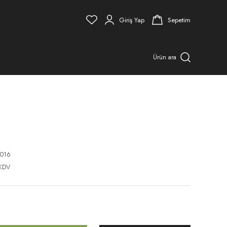
Giriş Yap
Sepetim
Ürün ara
016
 KDV