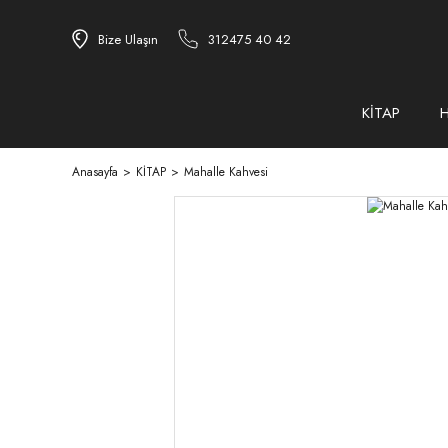
Bize Ulaşın
312475 40 42
KİTAP
Anasayfa
KİTAP
Mahalle Kahvesi