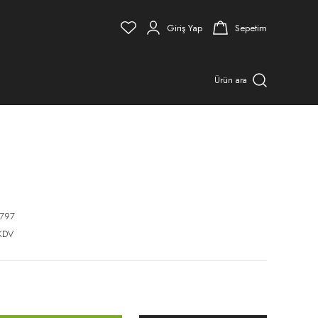
Giriş Yap
Sepetim
Ürün ara
797
KDV