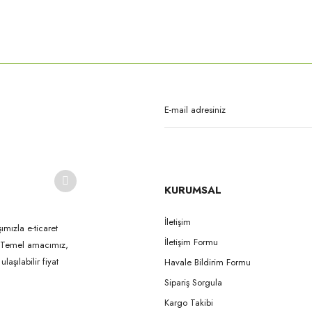
rda yetersiz gördüğünüz noktaları öneri formunu kullanarak tarafımıza iletebilirsi
Bu ürüne ilk yorumu siz yapın!
Yorum Yaz
KURUMSAL
İletişim
ımızla e-ticaret
İletişim Formu
k. Temel amacımız,
Gönder
aşılabilir fiyat
Havale Bildirim Formu
Sipariş Sorgula
Kargo Takibi