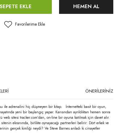
SEPETE EKLE
HEMEN AL
LERİ
ÖNERİLERİNİZ
su ile adrenalini hiç düşmeyen bir kitap. İnternetteki basit bir oyun,
hayatında yeni bir başlangıç yapar. Karısından ayrıldıktan hemen sonra
 web sitesi tracker.com’dan, on-line bir oyuna katılmak için davet alır.
tenin ekranında, birlikte oynayacağı partnerleri belirir: Dört erkek ve
lerinin gerçek kimliği neydi? Ve Steve Barnes anladı ki cinayetler