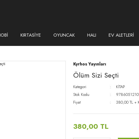
HOBİ
KIRTASİYE
OYUNCAK
HALI
EV ALETLERİ
Kyrhos Yayınları
Ölüm Sizi Seçti
Kategori
KİTAP
Stok Kodu
9786051210
Fiyat
380,00 TL + 
380,00 TL