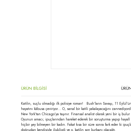
ÜRÜN BİLGİSİ
ÜRÜN
Katilin, suçlu olmadığı ilk polisiye roman! Bush’ların Savaşı, 11 Eylül’ü
hayatını kâbusa çeviriyor... O, sanal bir katili yakalayacağını zannedi
New York’tan Chicago’ya taşınır. Finansal analist olarak yeni bir iş bulur
Oyunun amacı; ipuçlarından hareket ederek bir soruşturma yapıp hayalî bir
hiçbir şey bilmeyen bir kadın. Fakat kısa bir süre sonra fark eder ki ipuç
doğrudan kendisiyle ilişkiliydi ve o, katilin son kurbanı olacaktı.