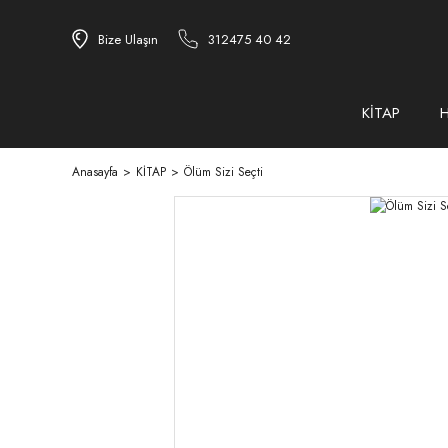
Bize Ulaşın
312475 40 42
KİTAP
Anasayfa
KİTAP
Ölüm Sizi Seçti