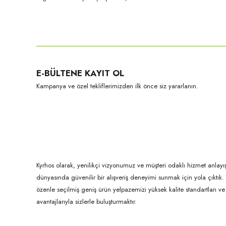
Bu ürünün fiyat bilgisi, resim, ürün açıklamalarında ve diğer konula
Görüş ve önerileriniz için teşekkür ederiz.
Ürün resmi kalitesiz, bozuk veya görüntülenemiyor.
E-BÜLTENE KAYIT OL
Ürün açıklamasında eksik bilgiler bulunuyor.
Kampanya ve özel tekliflerimizden ilk önce siz yararlanın.
Ürün bilgilerinde hatalar bulunuyor.
Ürün fiyatı diğer sitelerden daha pahalı.
Bu ürüne benzer farklı alternatifler olmalı.
Kyrhos olarak, yenilikçi vizyonumuz ve müşteri odaklı hizmet anlayış
dünyasında güvenilir bir alışveriş deneyimi sunmak için yola çıktı
özenle seçilmiş geniş ürün yelpazemizi yüksek kalite standartları ve ul
avantajlarıyla sizlerle buluşturmaktır.