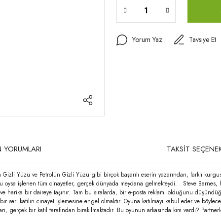
Yorum Yaz
Tavsiye Et
 YORUMLARI
TAKSİT SEÇENEK
n Gizli Yüzü ve Petrolün Gizli Yüzü gibi birçok başarılı eserin yazarından, farklı kurgu
yordu oysa işlenen tüm cinayetler, gerçek dünyada meydana gelmekteydi. Steve Barnes, 
 ve harika bir daireye taşınır. Tam bu sıralarda, bir e-posta reklamı olduğunu düşündüğü
 seri katilin cinayet işlemesine engel olmaktır. Oyuna katılmayı kabul eder ve böylece si
ları, gerçek bir katil tarafından bırakılmaktadır. Bu oyunun arkasında kim vardı? Partner