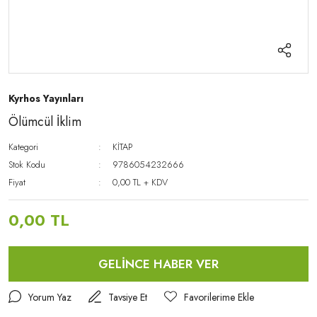
Kyrhos Yayınları
Ölümcül İklim
Kategori
KİTAP
Stok Kodu
9786054232666
Fiyat
0,00 TL + KDV
0,00 TL
GELİNCE HABER VER
Yorum Yaz
Tavsiye Et