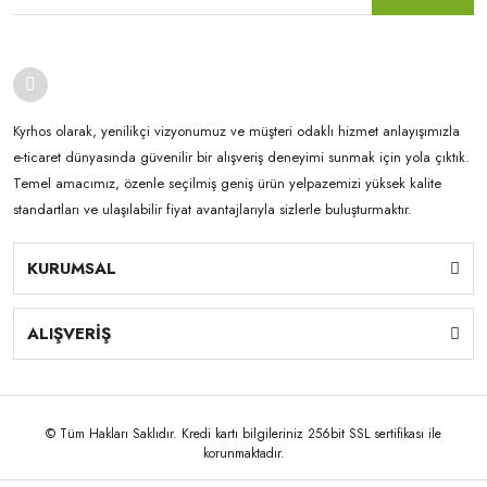
Kyrhos olarak, yenilikçi vizyonumuz ve müşteri odaklı hizmet anlayışımızla
e-ticaret dünyasında güvenilir bir alışveriş deneyimi sunmak için yola çıktık.
Temel amacımız, özenle seçilmiş geniş ürün yelpazemizi yüksek kalite
standartları ve ulaşılabilir fiyat avantajlarıyla sizlerle buluşturmaktır.
KURUMSAL
ALIŞVERİŞ
© Tüm Hakları Saklıdır. Kredi kartı bilgileriniz 256bit SSL sertifikası ile
korunmaktadır.