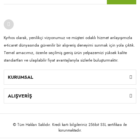
Kyrhos olarak, yenilikçi vizyonumuz ve müşteri odaklı hizmet anlayışımızla
e-ticaret dünyasında güvenilir bir alışveriş deneyimi sunmak için yola çıktık.
Temel amacımız, özenle seçilmiş geniş ürün yelpazemizi yüksek kalite
standartları ve ulaşılabilir fiyat avantajlarıyla sizlerle buluşturmaktır.
KURUMSAL
ALIŞVERİŞ
© Tüm Hakları Saklıdır. Kredi kartı bilgileriniz 256bit SSL sertifikası ile
korunmaktadır.