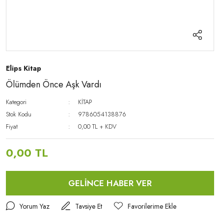
Elips Kitap
Ölümden Önce Aşk Vardı
Kategori
KİTAP
Stok Kodu
9786054138876
Fiyat
0,00 TL + KDV
0,00 TL
GELİNCE HABER VER
Yorum Yaz
Tavsiye Et