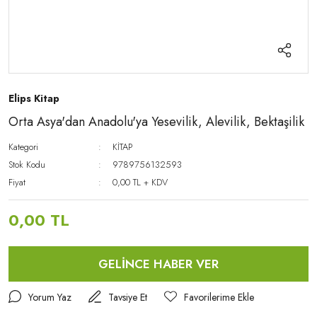
Elips Kitap
Orta Asya'dan Anadolu'ya Yesevilik, Alevilik, Bektaşilik
Kategori
KİTAP
Stok Kodu
9789756132593
Fiyat
0,00 TL + KDV
0,00 TL
GELİNCE HABER VER
Yorum Yaz
Tavsiye Et