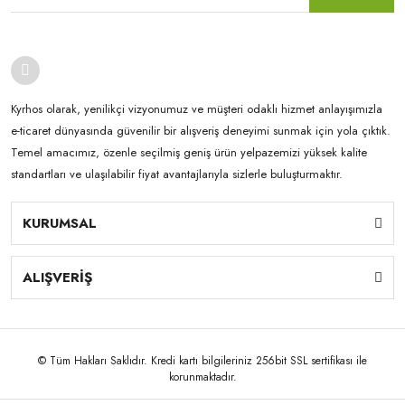
Kyrhos olarak, yenilikçi vizyonumuz ve müşteri odaklı hizmet anlayışımızla
e-ticaret dünyasında güvenilir bir alışveriş deneyimi sunmak için yola çıktık.
Temel amacımız, özenle seçilmiş geniş ürün yelpazemizi yüksek kalite
standartları ve ulaşılabilir fiyat avantajlarıyla sizlerle buluşturmaktır.
KURUMSAL
ALIŞVERİŞ
© Tüm Hakları Saklıdır. Kredi kartı bilgileriniz 256bit SSL sertifikası ile
korunmaktadır.