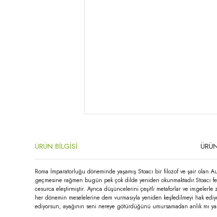
ÜRÜN BİLGİSİ
ÜRÜN
Roma İmparatorluğu döneminde yaşamış Stoacı bir filozof ve şair olan Aulus
geçmesine rağmen bugün pek çok dilde yeniden okunmaktadır.Stoacı felsef
cesurca eleştirmiştir. Ayrıca düşüncelerini çeşitli metaforlar ve imgeler
her dönemin meselelerine dem vurmasıyla yeniden keşfedilmeyi hak ediyor
ediyorsun, ayağının seni nereye götürdüğünü umursamadan anlık mı ya