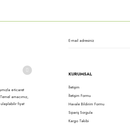
rda yetersiz gördüğünüz noktaları öneri formunu kullanarak tarafımıza iletebilirsi
Bu ürüne ilk yorumu siz yapın!
Yorum Yaz
KURUMSAL
İletişim
ımızla e-ticaret
İletişim Formu
k. Temel amacımız,
Gönder
aşılabilir fiyat
Havale Bildirim Formu
Sipariş Sorgula
Kargo Takibi