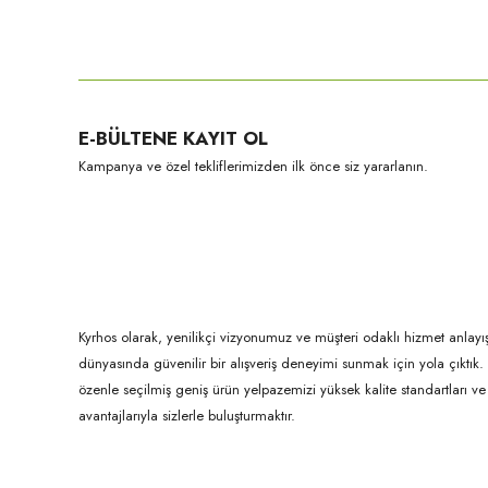
Bu ürünün fiyat bilgisi, resim, ürün açıklamalarında ve diğer konula
Görüş ve önerileriniz için teşekkür ederiz.
Ürün resmi kalitesiz, bozuk veya görüntülenemiyor.
E-BÜLTENE KAYIT OL
Ürün açıklamasında eksik bilgiler bulunuyor.
Kampanya ve özel tekliflerimizden ilk önce siz yararlanın.
Ürün bilgilerinde hatalar bulunuyor.
Ürün fiyatı diğer sitelerden daha pahalı.
Bu ürüne benzer farklı alternatifler olmalı.
Kyrhos olarak, yenilikçi vizyonumuz ve müşteri odaklı hizmet anlayış
dünyasında güvenilir bir alışveriş deneyimi sunmak için yola çıktı
özenle seçilmiş geniş ürün yelpazemizi yüksek kalite standartları ve ul
avantajlarıyla sizlerle buluşturmaktır.