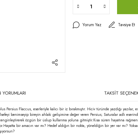
Yorum Yaz
Tavsiye Et
 YORUMLARI
TAKSİT SEÇENEK
 Persius Flaccus, eserleriyle kalıcı bir iz bırakmıştır. Hiciv türünde yazdığı yazılar, e
eyi benimseyip bireyin ahlaki gelişimine değer veren Persius; Saturalar adlı eserinde 
le zenginleştirerek özgün bir üslup kullanma yoluna gitmiştir.Kısa süren hayatına rağmen
.Hayatta bir amacın var mı? Hedef aldığın bir nokta, yöneldiğin bir yer var mı? Yoksa
şıyorsun?