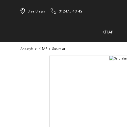
Bize Ulaşın
312475 40 42
KİTAP
Anasayfa
KİTAP
Saturalar