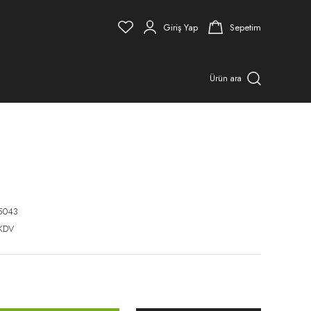
Giriş Yap
Sepetim
Ürün ara
5043
 KDV