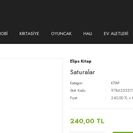
HOBİ
KIRTASİYE
OYUNCAK
HALI
EV ALETLERİ
Elips Kitap
Saturalar
Kategori
KİTAP
Stok Kodu
978625557
Fiyat
240,00 TL +
240,00 TL