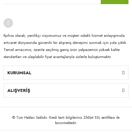
Kyrhos olarak, yenilikçi vizyonumuz ve müşteri odaklı hizmet anlayışımızla
e-ticaret dünyasında güvenilir bir alışveriş deneyimi sunmak için yola çıktık.
Temel amacımız, özenle seçilmiş geniş ürün yelpazemizi yüksek kalite
standartları ve ulaşılabilir fiyat avantajlarıyla sizlerle buluşturmaktır.
KURUMSAL
ALIŞVERİŞ
© Tüm Hakları Saklıdır. Kredi kartı bilgileriniz 256bit SSL sertifikası ile
korunmaktadır.