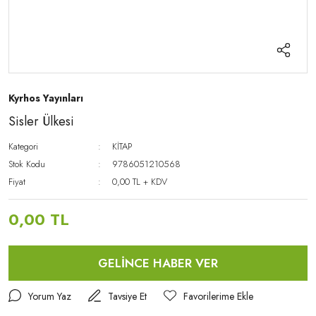
Kyrhos Yayınları
Sisler Ülkesi
Kategori
KİTAP
Stok Kodu
9786051210568
Fiyat
0,00 TL + KDV
0,00 TL
GELİNCE HABER VER
Yorum Yaz
Tavsiye Et