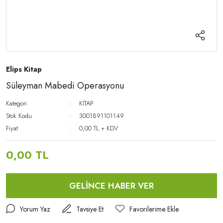
Elips Kitap
Süleyman Mabedi Operasyonu
Kategori
KİTAP
Stok Kodu
3001891101149
Fiyat
0,00 TL + KDV
0,00 TL
GELİNCE HABER VER
Yorum Yaz
Tavsiye Et