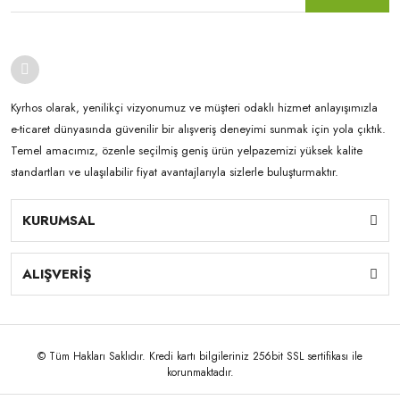
Kyrhos olarak, yenilikçi vizyonumuz ve müşteri odaklı hizmet anlayışımızla
e-ticaret dünyasında güvenilir bir alışveriş deneyimi sunmak için yola çıktık.
Temel amacımız, özenle seçilmiş geniş ürün yelpazemizi yüksek kalite
standartları ve ulaşılabilir fiyat avantajlarıyla sizlerle buluşturmaktır.
KURUMSAL
ALIŞVERİŞ
© Tüm Hakları Saklıdır. Kredi kartı bilgileriniz 256bit SSL sertifikası ile
korunmaktadır.