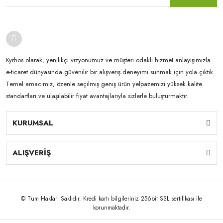
Kyrhos olarak, yenilikçi vizyonumuz ve müşteri odaklı hizmet anlayışımızla
e-ticaret dünyasında güvenilir bir alışveriş deneyimi sunmak için yola çıktık.
Temel amacımız, özenle seçilmiş geniş ürün yelpazemizi yüksek kalite
standartları ve ulaşılabilir fiyat avantajlarıyla sizlerle buluşturmaktır.
KURUMSAL
ALIŞVERİŞ
© Tüm Hakları Saklıdır. Kredi kartı bilgileriniz 256bit SSL sertifikası ile
korunmaktadır.