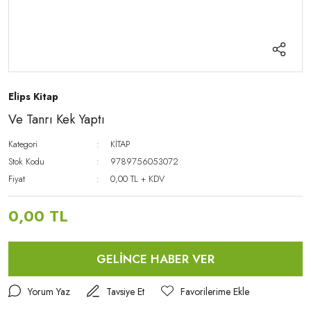
Elips Kitap
Ve Tanrı Kek Yaptı
Kategori
KİTAP
Stok Kodu
9789756053072
Fiyat
0,00 TL + KDV
0,00 TL
GELİNCE HABER VER
Yorum Yaz
Tavsiye Et