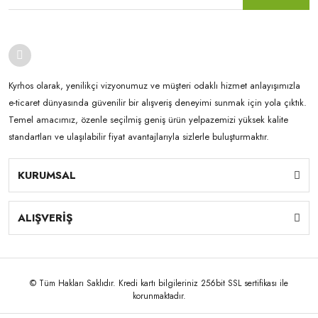
Kyrhos olarak, yenilikçi vizyonumuz ve müşteri odaklı hizmet anlayışımızla
e-ticaret dünyasında güvenilir bir alışveriş deneyimi sunmak için yola çıktık.
Temel amacımız, özenle seçilmiş geniş ürün yelpazemizi yüksek kalite
standartları ve ulaşılabilir fiyat avantajlarıyla sizlerle buluşturmaktır.
KURUMSAL
ALIŞVERİŞ
© Tüm Hakları Saklıdır. Kredi kartı bilgileriniz 256bit SSL sertifikası ile
korunmaktadır.