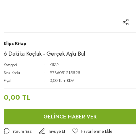
Elips Kitap
6 Dakika Koçluk - Gerçek Aşkı Bul
Kategori
KİTAP
Stok Kodu
9786051215525
Fiyat
0,00 TL + KDV
0,00 TL
GELİNCE HABER VER
Yorum Yaz
Tavsiye Et