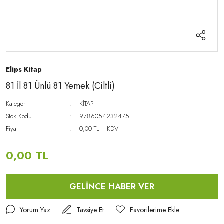
Elips Kitap
81 İl 81 Ünlü 81 Yemek (Ciltli)
Kategori
KİTAP
Stok Kodu
9786054232475
Fiyat
0,00 TL + KDV
0,00 TL
GELİNCE HABER VER
Yorum Yaz
Tavsiye Et