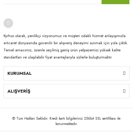
Kyrhos olarak, yenilikçi vizyonumuz ve müşteri odaklı hizmet anlayışımızla
e-ticaret dünyasında güvenilir bir alışveriş deneyimi sunmak için yola çıktık.
Temel amacımız, özenle seçilmiş geniş ürün yelpazemizi yüksek kalite
standartları ve ulaşılabilir fiyat avantajlarıyla sizlerle buluşturmaktır.
KURUMSAL
ALIŞVERİŞ
© Tüm Hakları Saklıdır. Kredi kartı bilgileriniz 256bit SSL sertifikası ile
korunmaktadır.