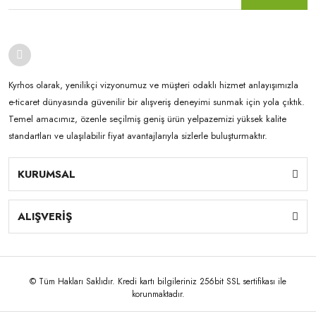
Kyrhos olarak, yenilikçi vizyonumuz ve müşteri odaklı hizmet anlayışımızla
e-ticaret dünyasında güvenilir bir alışveriş deneyimi sunmak için yola çıktık.
Temel amacımız, özenle seçilmiş geniş ürün yelpazemizi yüksek kalite
standartları ve ulaşılabilir fiyat avantajlarıyla sizlerle buluşturmaktır.
KURUMSAL
ALIŞVERİŞ
© Tüm Hakları Saklıdır. Kredi kartı bilgileriniz 256bit SSL sertifikası ile
korunmaktadır.