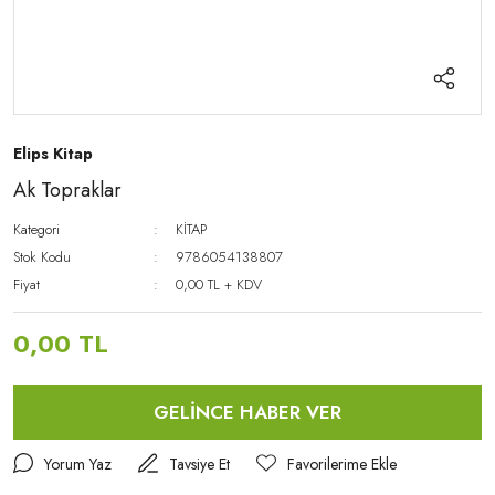
Elips Kitap
Ak Topraklar
Kategori
KİTAP
Stok Kodu
9786054138807
Fiyat
0,00 TL + KDV
0,00 TL
GELİNCE HABER VER
Yorum Yaz
Tavsiye Et