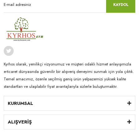
KAYDOL
Edebiyat,Roman - Çağdaş Türk Edebiyatı
Edebiyat,Roman - Dünya Klasikleri
Edebiyat,Roman - Dünya Klasikleri,Hikâye
Edebiyat,Roman - Fantastik
Edebiyat,Roman - Korku - Gerilim
Kyrhos olarak, yenilikçi vizyonumuz ve müşteri odaklı hizmet anlayışımızla
e-ticaret dünyasında güvenilir bir alışveriş deneyimi sunmak için yola çıktık.
Edebiyat,Roman - Macera / Aksiyon
Temel amacımız, özenle seçilmiş geniş ürün yelpazemizi yüksek kalite
Edebiyat,Roman - Polisiye
standartları ve ulaşılabilir fiyat avantajlarıyla sizlerle buluşturmaktır.
Edebiyat,Roman - Politik / Politik Kurgu
KURUMSAL
Edebiyat,Roman - Tarihi
Edebiyat,Roman - Türk Klasikleri
ALIŞVERİŞ
Edebiyat,Şiir - Çeviri