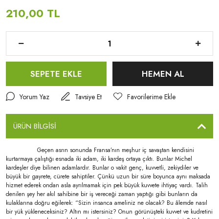
Derleme
210,00 TL
Din,Din Araştırmaları
Din,Dinler Tarihi
Edebiyat,100 Temel Eser Lise
SEPETE EKLE
HEMEN AL
Edebiyat,100 Temel Eser Lise,Gölge Oyunu
Yorum Yaz
Tavsiye Et
Edebiyat,100 Temel Eser Lise,Hikâye
Edebiyat,Anı - Anlatı
ÜRÜN BİLGİSİ
Edebiyat,Anı - Anlatı,Mektup
Geçen asrın sonunda Fransa’nın meşhur iç savaştan kendisini
kurtarmaya çalıştığı esnada iki adam, iki kardeş ortaya çıktı. Bunlar Michel
Edebiyat,Biyografi - Otobiyografi
kardeşler diye bilinen adamlardır. Bunlar o vakit genç, kuvvetli, zekiydiler ve
büyük bir gayrete, cürete sahiptiler. Çünkü uzun bir süre boyunca aynı maksada
Edebiyat,Çizgi Roman
hizmet ederek ondan asla ayrılmamak için pek büyük kuvvete ihtiyaç vardı. Talih
denilen şey her akıl sahibine bir iş vereceği zaman yaptığı gibi bunların da
Edebiyat,Deneme
kulaklarına doğru eğilerek: “Sizin insanca ameliniz ne olacak? Bu âlemde nasıl
bir yük yükleneceksiniz? Altın mı istersiniz? Onun görünüşteki kuvvet ve kudretini
Edebiyat,Edebiyat - Diğer