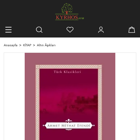
Geri Dön
KİTAP
TYT-AYT,TYT Kitapları
Araştırma-İnceleme
Çocuk - Genç,Fıkra - Bilme
Anasayfa
KİTAP
Altın Âşıkları
Araştırma-İnceleme,İslam
Başvuru - Kaynak,Sözlükler
Biyografi
Biyografi,Tarih,Tarih
Çocuk - Genç,100 Temel Eser İlköğretim
Çocuk - Genç,Boyama Kitapları
Çocuk - Genç,Çocuk Çizgi Roman
Çocuk - Genç,Çocuk Kitapları - Genel