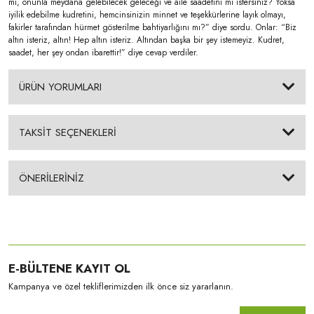
mi, onunla meydana gelebilecek geleceği ve aile saadetini mi istersiniz? Yoksa
iyilik edebilme kudretini, hemcinsinizin minnet ve teşekkürlerine layık olmayı,
Edebiyat,Edebiyat Tarihi
fakirler tarafından hürmet gösterilme bahtiyarlığını mı?” diye sordu. Onlar: “Biz
altın isteriz, altın! Hep altın isteriz. Altından başka bir şey istemeyiz. Kudret,
saadet, her şey ondan ibarettir!” diye cevap verdiler.
Edebiyat,Halk Edebiyatı
Edebiyat,Hiciv - Mizah
ÜRÜN YORUMLARI
Edebiyat,Hikaye - Öykü
TAKSİT SEÇENEKLERİ
Edebiyat,Hikaye - Öykü,Hikâye
Edebiyat,İnceleme
ÖNERİLERİNİZ
Edebiyat,Masal
Edebiyat,Roman - Aşk / Macera
Edebiyat,Roman - Bilimkurgu
E-BÜLTENE KAYIT OL
Edebiyat,Roman - Biyografik
Kampanya ve özel tekliflerimizden ilk önce siz yararlanın.
Edebiyat,Roman - Çağdaş Dünya Edebiyatı