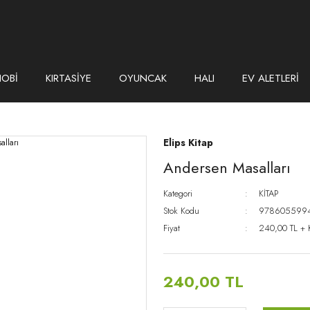
HOBİ
KIRTASİYE
OYUNCAK
HALI
EV ALETLERİ
Elips Kitap
Andersen Masalları
Kategori
KİTAP
Stok Kodu
978605599
Fiyat
240,00 TL +
240,00 TL