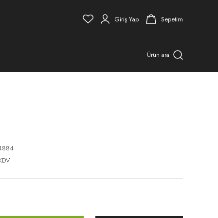
Giriş Yap
Sepetim
Ürün ara
4884
 KDV