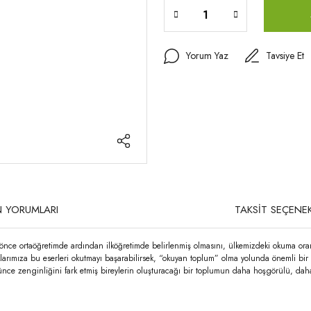
Yorum Yaz
Tavsiye Et
 YORUMLARI
TAKSİT SEÇENEK
önce ortaöğretimde ardından ilköğretimde belirlenmiş olmasını, ülkemizdeki okuma oranı
klarımıza bu eserleri okutmayı başarabilirsek, “okuyan toplum” olma yolunda önemli bir 
şünce zenginliğini fark etmiş bireylerin oluşturacağı bir toplumun daha hoşgörülü, dah
rda yetersiz gördüğünüz noktaları öneri formunu kullanarak tarafımıza iletebilirsi