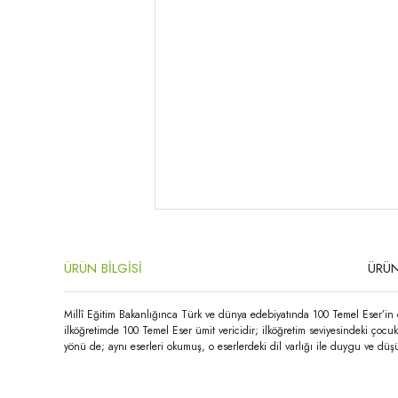
ÜRÜN BİLGİSİ
ÜRÜN
Millî Eğitim Bakanlığınca Türk ve dünya edebiyatında 100 Temel Eser’in 
ilköğretimde 100 Temel Eser ümit vericidir; ilköğretim seviyesindeki çocu
yönü de; aynı eserleri okumuş, o eserlerdeki dil varlığı ile duygu ve dü
Bu ürünün fiyat bilgisi, resim, ürün açıklamalarında ve diğer konula