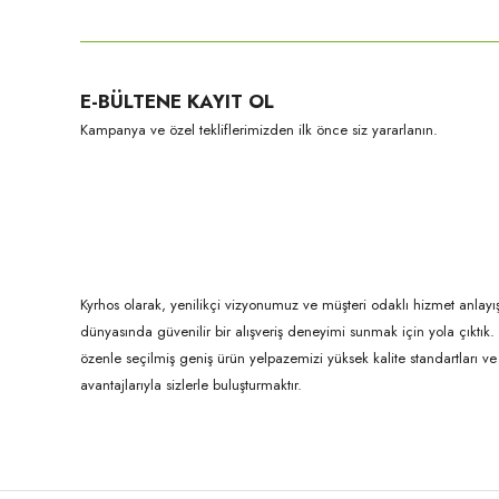
Görüş ve önerileriniz için teşekkür ederiz.
Ürün resmi kalitesiz, bozuk veya görüntülenemiyor.
E-BÜLTENE KAYIT OL
Ürün açıklamasında eksik bilgiler bulunuyor.
Kampanya ve özel tekliflerimizden ilk önce siz yararlanın.
Ürün bilgilerinde hatalar bulunuyor.
Ürün fiyatı diğer sitelerden daha pahalı.
Bu ürüne benzer farklı alternatifler olmalı.
Kyrhos olarak, yenilikçi vizyonumuz ve müşteri odaklı hizmet anlayış
dünyasında güvenilir bir alışveriş deneyimi sunmak için yola çıktı
özenle seçilmiş geniş ürün yelpazemizi yüksek kalite standartları ve ul
avantajlarıyla sizlerle buluşturmaktır.