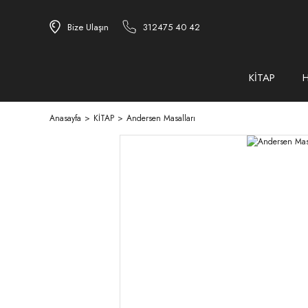
Bize Ulaşın
312475 40 42
KİTAP
Anasayfa
KİTAP
Andersen Masalları