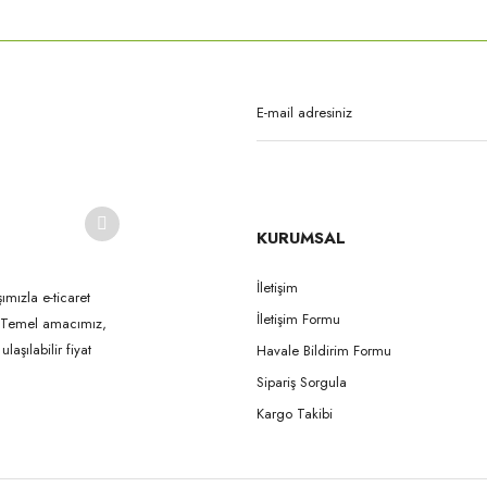
Bu ürüne ilk yorumu siz yapın!
Yorum Yaz
KURUMSAL
İletişim
ımızla e-ticaret
İletişim Formu
k. Temel amacımız,
Gönder
aşılabilir fiyat
Havale Bildirim Formu
Sipariş Sorgula
Kargo Takibi